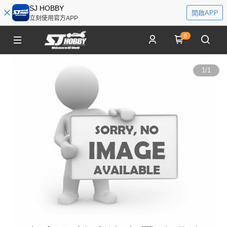
SJ HOBBY
開啟APP
立刻使用官方APP
0
1
/
1