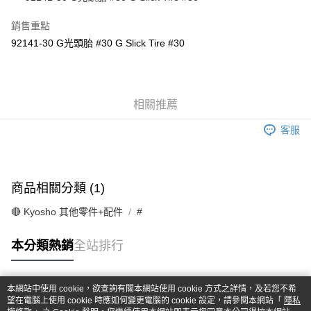
華南商業銀行
彰化商業銀行
合作金庫商業銀行
第一商業銀行
超商取貨付款
上海商業儲蓄銀行
台北富邦商業銀行
華南商業銀行
彰化商業銀行
銷售重點
國泰世華商業銀行
兆豐國際商業銀行
LINE Pay
上海商業儲蓄銀行
台北富邦商業銀行
92141-30 G光頭胎 #30 G Slick Tire #30
臺灣中小企業銀行
台中商業銀行
國泰世華商業銀行
兆豐國際商業銀行
匯豐（台灣）商業銀行
華泰商業銀行
Apple Pay
臺灣中小企業銀行
台中商業銀行
聯邦商業銀行
遠東國際商業銀行
匯豐（台灣）商業銀行
華泰商業銀行
街口支付
元大商業銀行
永豐商業銀行
聯邦商業銀行
遠東國際商業銀行
玉山商業銀行
相關推薦
星展（台灣）商業銀行
元大商業銀行
永豐商業銀行
悠遊付
台新國際商業銀行
中國信託商業銀行
玉山商業銀行
星展（台灣）商業銀行
客服
台灣樂天信用卡公司
台新國際商業銀行
中國信託商業銀行
Google Pay
台灣樂天信用卡公司
全盈+PAY
商品相關分類 (1)
ATM付款
🔴 Kyosho 其他零件+配件
#
運送方式
本分類熱銷
全站排行
全家-取貨付款
每筆NT$60，滿NT$1,000(含以上)免運費
本網站中使用 cookie，欲查詢有關本網站使用 cookie 方式之詳情，及若您不希
7-11-取貨付款
熱門標籤
望在電腦上使用 cookie 時應如何變更電腦的 cookie 設定，請參閱本網站「
隱私