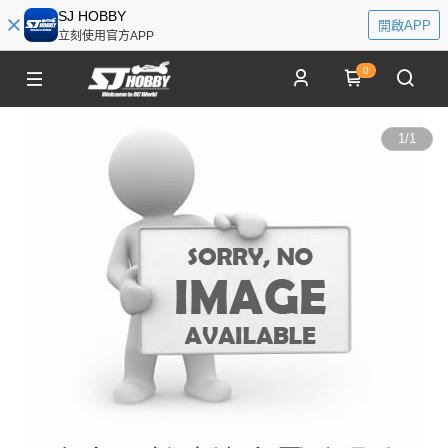
SJ HOBBY
開啟APP
立刻使用官方APP
0
1
/
1