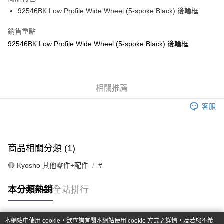
6 期 0 利率 每期
NT$52
21家銀行
合作金庫商業銀行
第一商業銀行
92546BK Low Profile Wide Wheel (5-spoke,Black) 後輪框
華南商業銀行
彰化商業銀行
合作金庫商業銀行
第一商業銀行
超商取貨付款
上海商業儲蓄銀行
台北富邦商業銀行
華南商業銀行
彰化商業銀行
銷售重點
國泰世華商業銀行
兆豐國際商業銀行
LINE Pay
上海商業儲蓄銀行
台北富邦商業銀行
92546BK Low Profile Wide Wheel (5-spoke,Black) 後輪框
臺灣中小企業銀行
台中商業銀行
國泰世華商業銀行
兆豐國際商業銀行
匯豐（台灣）商業銀行
華泰商業銀行
Apple Pay
臺灣中小企業銀行
台中商業銀行
聯邦商業銀行
遠東國際商業銀行
匯豐（台灣）商業銀行
華泰商業銀行
街口支付
元大商業銀行
永豐商業銀行
聯邦商業銀行
遠東國際商業銀行
玉山商業銀行
相關推薦
星展（台灣）商業銀行
元大商業銀行
永豐商業銀行
悠遊付
台新國際商業銀行
中國信託商業銀行
玉山商業銀行
星展（台灣）商業銀行
客服
台灣樂天信用卡公司
台新國際商業銀行
中國信託商業銀行
Google Pay
台灣樂天信用卡公司
全盈+PAY
商品相關分類 (1)
ATM付款
🔴 Kyosho 其他零件+配件
#
運送方式
本分類熱銷
全站排行
全家-取貨付款
每筆NT$60，滿NT$1,000(含以上)免運費
本網站中使用 cookie，欲查詢有關本網站使用 cookie 方式之詳情，及若您不希
7-11-取貨付款