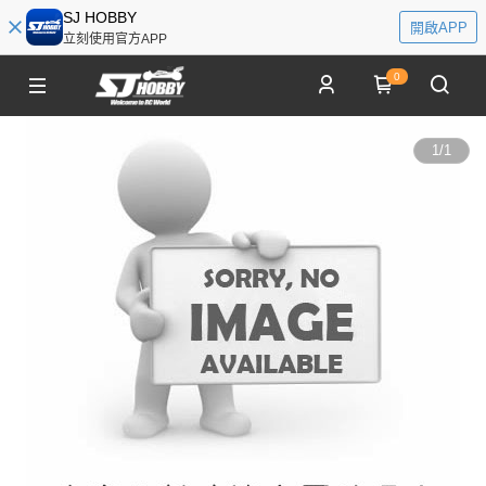
SJ HOBBY
開啟APP
立刻使用官方APP
0
1
/
1