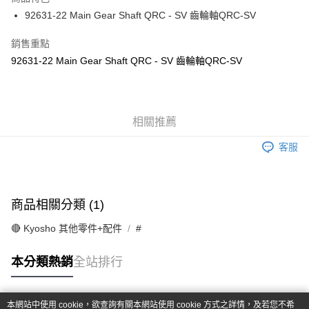
6 期 0 利率 每期
NT$20
21家銀行
合作金庫商業銀行
第一商業銀行
92631-22 Main Gear Shaft QRC - SV 齒輪軸QRC-SV
華南商業銀行
彰化商業銀行
合作金庫商業銀行
第一商業銀行
超商取貨付款
上海商業儲蓄銀行
台北富邦商業銀行
華南商業銀行
彰化商業銀行
銷售重點
國泰世華商業銀行
兆豐國際商業銀行
LINE Pay
上海商業儲蓄銀行
台北富邦商業銀行
92631-22 Main Gear Shaft QRC - SV 齒輪軸QRC-SV
臺灣中小企業銀行
台中商業銀行
國泰世華商業銀行
兆豐國際商業銀行
匯豐（台灣）商業銀行
華泰商業銀行
Apple Pay
臺灣中小企業銀行
台中商業銀行
聯邦商業銀行
遠東國際商業銀行
匯豐（台灣）商業銀行
華泰商業銀行
街口支付
元大商業銀行
永豐商業銀行
聯邦商業銀行
遠東國際商業銀行
玉山商業銀行
相關推薦
星展（台灣）商業銀行
元大商業銀行
永豐商業銀行
悠遊付
台新國際商業銀行
中國信託商業銀行
玉山商業銀行
星展（台灣）商業銀行
客服
台灣樂天信用卡公司
台新國際商業銀行
中國信託商業銀行
Google Pay
台灣樂天信用卡公司
全盈+PAY
商品相關分類 (1)
ATM付款
🔴 Kyosho 其他零件+配件
#
運送方式
本分類熱銷
全站排行
全家-取貨付款
每筆NT$60，滿NT$1,000(含以上)免運費
本網站中使用 cookie，欲查詢有關本網站使用 cookie 方式之詳情，及若您不希
7-11-取貨付款