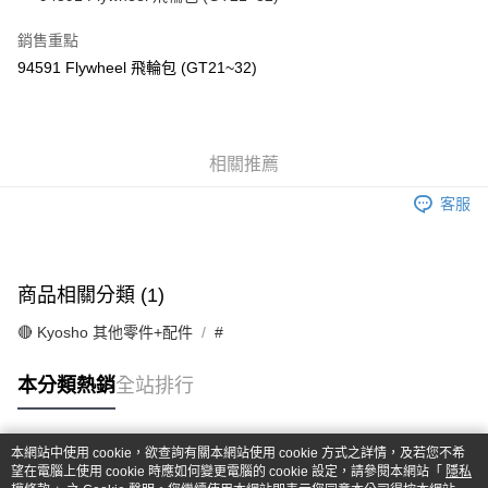
華南商業銀行
彰化商業銀行
合作金庫商業銀行
第一商業銀行
超商取貨付款
上海商業儲蓄銀行
台北富邦商業銀行
華南商業銀行
彰化商業銀行
銷售重點
國泰世華商業銀行
兆豐國際商業銀行
LINE Pay
上海商業儲蓄銀行
台北富邦商業銀行
94591 Flywheel 飛輪包 (GT21~32)
臺灣中小企業銀行
台中商業銀行
國泰世華商業銀行
兆豐國際商業銀行
匯豐（台灣）商業銀行
華泰商業銀行
Apple Pay
臺灣中小企業銀行
台中商業銀行
聯邦商業銀行
遠東國際商業銀行
匯豐（台灣）商業銀行
華泰商業銀行
街口支付
元大商業銀行
永豐商業銀行
聯邦商業銀行
遠東國際商業銀行
玉山商業銀行
相關推薦
星展（台灣）商業銀行
元大商業銀行
永豐商業銀行
悠遊付
台新國際商業銀行
中國信託商業銀行
玉山商業銀行
星展（台灣）商業銀行
客服
台灣樂天信用卡公司
台新國際商業銀行
中國信託商業銀行
Google Pay
台灣樂天信用卡公司
全盈+PAY
商品相關分類 (1)
ATM付款
🔴 Kyosho 其他零件+配件
#
運送方式
本分類熱銷
全站排行
全家-取貨付款
每筆NT$60，滿NT$1,000(含以上)免運費
本網站中使用 cookie，欲查詢有關本網站使用 cookie 方式之詳情，及若您不希
7-11-取貨付款
熱門標籤
望在電腦上使用 cookie 時應如何變更電腦的 cookie 設定，請參閱本網站「
隱私