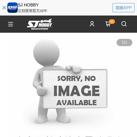
SJ HOBBY
開啟APP
立刻使用官方APP
0
1
/
1