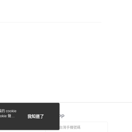
際商業銀行
中國信託商業銀行
y
天信用卡公司
付款
0，滿NT$1,000(含以上)免運費
貨付款
0，滿NT$1,000(含以上)免運費
0，滿NT$1,000(含以上)免運費
 cookie
kie 聲明
我知道了
官方APP
0，滿NT$1,000(含以上)免運費