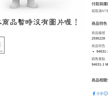
付款與運
超取滿NT$
付款方式
商品特色
信用卡一
商品編號
2595228
信用卡分
商品特色
3 期 
94631
6 期 
合作金
銷售重點
華南商
合作金
94631-1 
超商取貨
上海商
華南商
國泰世
LINE Pay
上海商
臺灣中
國泰世
商品相關分
匯豐（
Apple Pay
臺灣中
聯邦商
匯豐（
🔴 Kyos
街口支付
元大商
分享
聯邦商
玉山商
元大商
悠遊付
台新國
玉山商
台灣樂