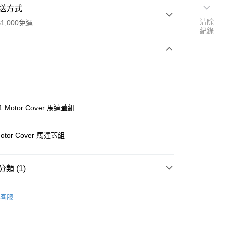
送方式
清除
1,000免運
紀錄
次付款
期付款
0 利率 每期
NT$63
21家銀行
-1 Motor Cover 馬達蓋組
0 利率 每期
NT$31
21家銀行
庫商業銀行
第一商業銀行
業銀行
彰化商業銀行
庫商業銀行
第一商業銀行
Motor Cover 馬達蓋組
付款
業儲蓄銀行
台北富邦商業銀行
業銀行
彰化商業銀行
華商業銀行
兆豐國際商業銀行
業儲蓄銀行
台北富邦商業銀行
小企業銀行
台中商業銀行
華商業銀行
兆豐國際商業銀行
類 (1)
台灣）商業銀行
華泰商業銀行
小企業銀行
台中商業銀行
業銀行
遠東國際商業銀行
台灣）商業銀行
華泰商業銀行
ho 其他零件+配件
#
業銀行
永豐商業銀行
客服
業銀行
遠東國際商業銀行
業銀行
星展（台灣）商業銀行
業銀行
永豐商業銀行
際商業銀行
中國信託商業銀行
業銀行
星展（台灣）商業銀行
天信用卡公司