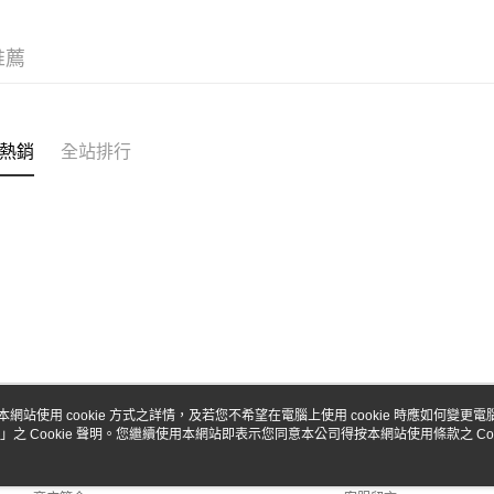
台新國
Google Pa
台灣樂
全盈+PAY
推薦
ATM付款
熱銷
全站排行
運送方式
全家-取貨
每筆NT$6
7-11-取
每筆NT$6
郵局
每筆NT$3
新竹物流
本網站使用 cookie 方式之詳情，及若您不希望在電腦上使用 cookie 時應如何變更電腦的
」之 Cookie 聲明。您繼續使用本網站即表示您同意本公司得按本網站使用條款之 Coo
關於我們
客服資訊
每筆NT$8
品牌故事
購物說明