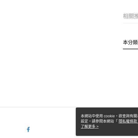
相關
本分類
本網站中使用 cookie，欲查詢有關
設定，請參閱本網站「
隱私權條款
使用 cookie。
了解更多 >