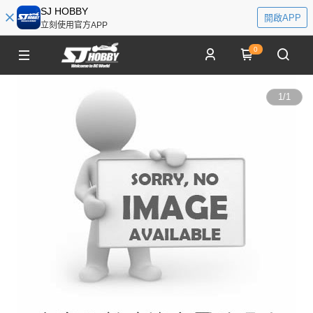
SJ HOBBY
開啟APP
立刻使用官方APP
0
1
/
1