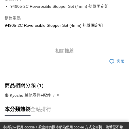
6 期 0 利率 每期
NT$30
21家銀行
合作金庫商業銀行
第一商業銀行
94905-2C Reveresible Stopper Set (4mm) 船槳固定組
華南商業銀行
彰化商業銀行
合作金庫商業銀行
第一商業銀行
超商取貨付款
上海商業儲蓄銀行
台北富邦商業銀行
華南商業銀行
彰化商業銀行
銷售重點
國泰世華商業銀行
兆豐國際商業銀行
LINE Pay
上海商業儲蓄銀行
台北富邦商業銀行
94905-2C Reveresible Stopper Set (4mm) 船槳固定組
臺灣中小企業銀行
台中商業銀行
國泰世華商業銀行
兆豐國際商業銀行
匯豐（台灣）商業銀行
華泰商業銀行
Apple Pay
臺灣中小企業銀行
台中商業銀行
聯邦商業銀行
遠東國際商業銀行
匯豐（台灣）商業銀行
華泰商業銀行
街口支付
元大商業銀行
永豐商業銀行
聯邦商業銀行
遠東國際商業銀行
玉山商業銀行
相關推薦
星展（台灣）商業銀行
元大商業銀行
永豐商業銀行
悠遊付
台新國際商業銀行
中國信託商業銀行
玉山商業銀行
星展（台灣）商業銀行
客服
台灣樂天信用卡公司
台新國際商業銀行
中國信託商業銀行
Google Pay
台灣樂天信用卡公司
全盈+PAY
商品相關分類 (1)
ATM付款
🔴 Kyosho 其他零件+配件
#
運送方式
本分類熱銷
全站排行
全家-取貨付款
每筆NT$60，滿NT$1,000(含以上)免運費
本網站中使用 cookie，欲查詢有關本網站使用 cookie 方式之詳情，及若您不希
7-11-取貨付款