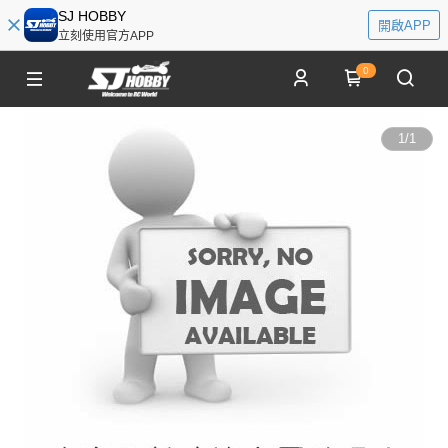
SJ HOBBY
開啟APP
立刻使用官方APP
0
1
/
1