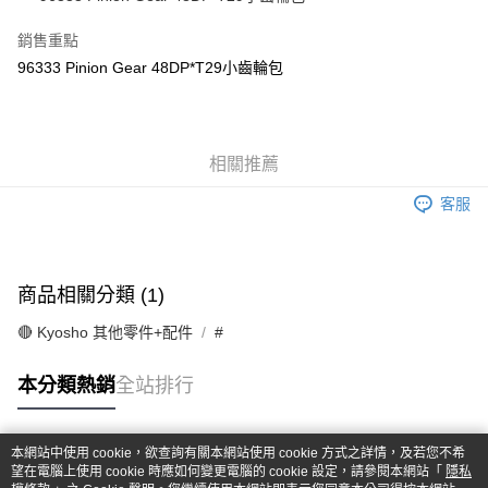
華南商業銀行
彰化商業銀行
合作金庫商業銀行
第一商業銀行
超商取貨付款
上海商業儲蓄銀行
台北富邦商業銀行
華南商業銀行
彰化商業銀行
銷售重點
國泰世華商業銀行
兆豐國際商業銀行
LINE Pay
上海商業儲蓄銀行
台北富邦商業銀行
96333 Pinion Gear 48DP*T29小齒輪包
臺灣中小企業銀行
台中商業銀行
國泰世華商業銀行
兆豐國際商業銀行
匯豐（台灣）商業銀行
華泰商業銀行
Apple Pay
臺灣中小企業銀行
台中商業銀行
聯邦商業銀行
遠東國際商業銀行
匯豐（台灣）商業銀行
華泰商業銀行
街口支付
元大商業銀行
永豐商業銀行
聯邦商業銀行
遠東國際商業銀行
玉山商業銀行
相關推薦
星展（台灣）商業銀行
元大商業銀行
永豐商業銀行
悠遊付
台新國際商業銀行
中國信託商業銀行
玉山商業銀行
星展（台灣）商業銀行
客服
台灣樂天信用卡公司
台新國際商業銀行
中國信託商業銀行
Google Pay
台灣樂天信用卡公司
全盈+PAY
商品相關分類 (1)
ATM付款
🔴 Kyosho 其他零件+配件
#
運送方式
本分類熱銷
全站排行
全家-取貨付款
每筆NT$60，滿NT$1,000(含以上)免運費
本網站中使用 cookie，欲查詢有關本網站使用 cookie 方式之詳情，及若您不希
7-11-取貨付款
熱門標籤
望在電腦上使用 cookie 時應如何變更電腦的 cookie 設定，請參閱本網站「
隱私