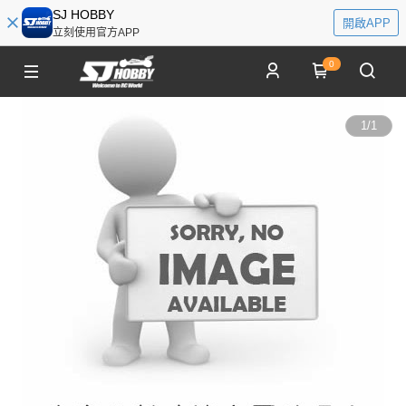
SJ HOBBY
開啟APP
立刻使用官方APP
0
1
/
1