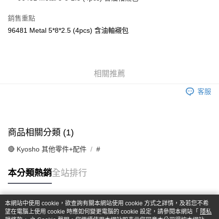
華南商業銀行
彰化商業銀行
合作金庫商業銀行
第一商業銀行
超商取貨付款
上海商業儲蓄銀行
台北富邦商業銀行
華南商業銀行
彰化商業銀行
銷售重點
國泰世華商業銀行
兆豐國際商業銀行
LINE Pay
上海商業儲蓄銀行
台北富邦商業銀行
96481 Metal 5*8*2.5 (4pcs) 含油軸襯包
臺灣中小企業銀行
台中商業銀行
國泰世華商業銀行
兆豐國際商業銀行
匯豐（台灣）商業銀行
華泰商業銀行
Apple Pay
臺灣中小企業銀行
台中商業銀行
聯邦商業銀行
遠東國際商業銀行
匯豐（台灣）商業銀行
華泰商業銀行
街口支付
元大商業銀行
永豐商業銀行
聯邦商業銀行
遠東國際商業銀行
玉山商業銀行
相關推薦
星展（台灣）商業銀行
元大商業銀行
永豐商業銀行
悠遊付
台新國際商業銀行
中國信託商業銀行
玉山商業銀行
星展（台灣）商業銀行
客服
台灣樂天信用卡公司
台新國際商業銀行
中國信託商業銀行
Google Pay
台灣樂天信用卡公司
全盈+PAY
商品相關分類 (1)
ATM付款
🔴 Kyosho 其他零件+配件
#
運送方式
本分類熱銷
全站排行
全家-取貨付款
每筆NT$60，滿NT$1,000(含以上)免運費
本網站中使用 cookie，欲查詢有關本網站使用 cookie 方式之詳情，及若您不希
7-11-取貨付款
熱門標籤
望在電腦上使用 cookie 時應如何變更電腦的 cookie 設定，請參閱本網站「
隱私