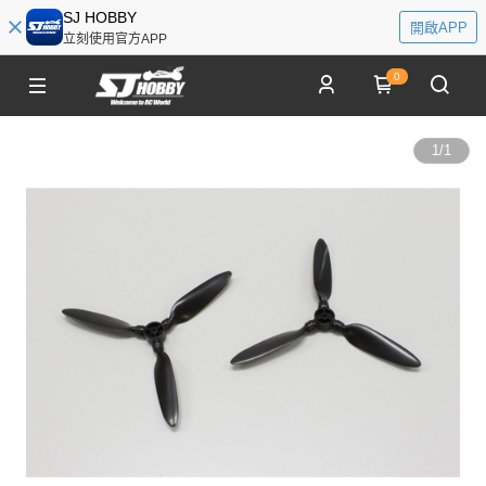
SJ HOBBY
開啟APP
立刻使用官方APP
0
1
/
1