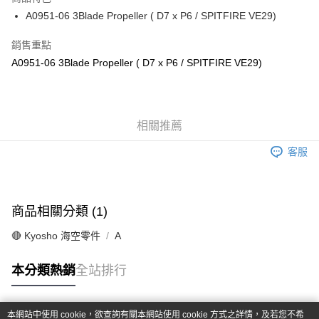
6 期 0 利率 每期
NT$40
21家銀行
合作金庫商業銀行
第一商業銀行
A0951-06 3Blade Propeller ( D7 x P6 / SPITFIRE VE29)
華南商業銀行
彰化商業銀行
合作金庫商業銀行
第一商業銀行
超商取貨付款
上海商業儲蓄銀行
台北富邦商業銀行
華南商業銀行
彰化商業銀行
銷售重點
國泰世華商業銀行
兆豐國際商業銀行
LINE Pay
上海商業儲蓄銀行
台北富邦商業銀行
A0951-06 3Blade Propeller ( D7 x P6 / SPITFIRE VE29)
臺灣中小企業銀行
台中商業銀行
國泰世華商業銀行
兆豐國際商業銀行
匯豐（台灣）商業銀行
華泰商業銀行
Apple Pay
臺灣中小企業銀行
台中商業銀行
聯邦商業銀行
遠東國際商業銀行
匯豐（台灣）商業銀行
華泰商業銀行
街口支付
元大商業銀行
永豐商業銀行
聯邦商業銀行
遠東國際商業銀行
玉山商業銀行
相關推薦
星展（台灣）商業銀行
元大商業銀行
永豐商業銀行
悠遊付
台新國際商業銀行
中國信託商業銀行
玉山商業銀行
星展（台灣）商業銀行
客服
台灣樂天信用卡公司
台新國際商業銀行
中國信託商業銀行
Google Pay
台灣樂天信用卡公司
全盈+PAY
商品相關分類 (1)
ATM付款
🔴 Kyosho 海空零件
A
運送方式
本分類熱銷
全站排行
全家-取貨付款
每筆NT$60，滿NT$1,000(含以上)免運費
本網站中使用 cookie，欲查詢有關本網站使用 cookie 方式之詳情，及若您不希
7-11-取貨付款