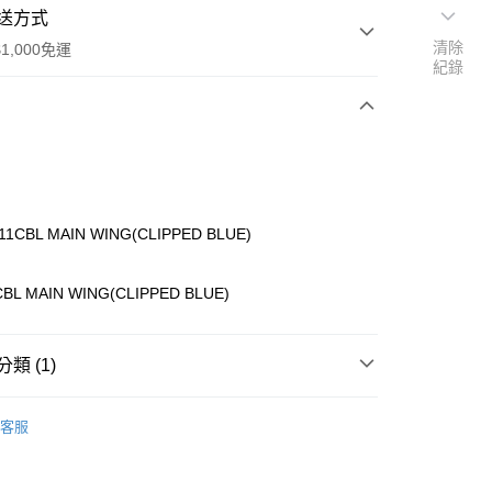
送方式
清除
1,000免運
紀錄
次付款
期付款
0 利率 每期
NT$276
21家銀行
11CBL MAIN WING(CLIPPED BLUE)
0 利率 每期
NT$138
21家銀行
庫商業銀行
第一商業銀行
業銀行
彰化商業銀行
庫商業銀行
第一商業銀行
CBL MAIN WING(CLIPPED BLUE)
付款
業儲蓄銀行
台北富邦商業銀行
業銀行
彰化商業銀行
華商業銀行
兆豐國際商業銀行
業儲蓄銀行
台北富邦商業銀行
小企業銀行
台中商業銀行
華商業銀行
兆豐國際商業銀行
類 (1)
台灣）商業銀行
華泰商業銀行
小企業銀行
台中商業銀行
業銀行
遠東國際商業銀行
台灣）商業銀行
華泰商業銀行
ho 海空零件
A
業銀行
永豐商業銀行
客服
業銀行
遠東國際商業銀行
業銀行
星展（台灣）商業銀行
業銀行
永豐商業銀行
際商業銀行
中國信託商業銀行
業銀行
星展（台灣）商業銀行
天信用卡公司