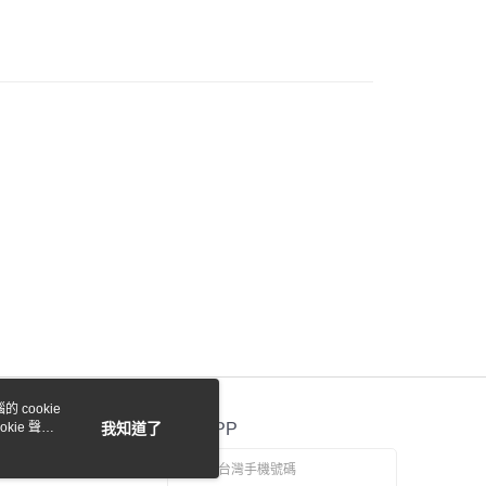
際商業銀行
中國信託商業銀行
y
天信用卡公司
付款
0，滿NT$1,000(含以上)免運費
貨付款
0，滿NT$1,000(含以上)免運費
0，滿NT$1,000(含以上)免運費
 cookie
kie 聲明
我知道了
官方APP
0，滿NT$1,000(含以上)免運費