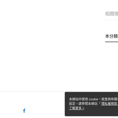
相關
本分類
本網站中使用 cookie，欲查詢有關
設定，請參閱本網站「
隱私權條款
使用 cookie。
了解更多 >