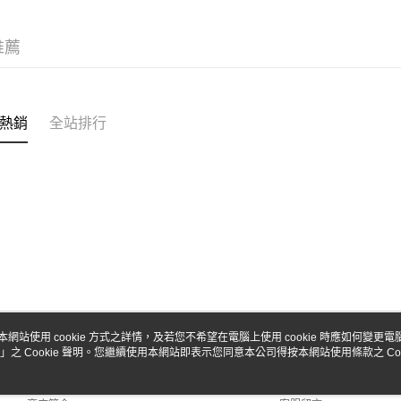
台新國
Google Pa
台灣樂
全盈+PAY
推薦
ATM付款
熱銷
全站排行
運送方式
全家-取貨
每筆NT$6
7-11-取
每筆NT$6
郵局
每筆NT$3
新竹物流
本網站使用 cookie 方式之詳情，及若您不希望在電腦上使用 cookie 時應如何變更電腦的
」之 Cookie 聲明。您繼續使用本網站即表示您同意本公司得按本網站使用條款之 Coo
關於我們
客服資訊
每筆NT$8
品牌故事
購物說明