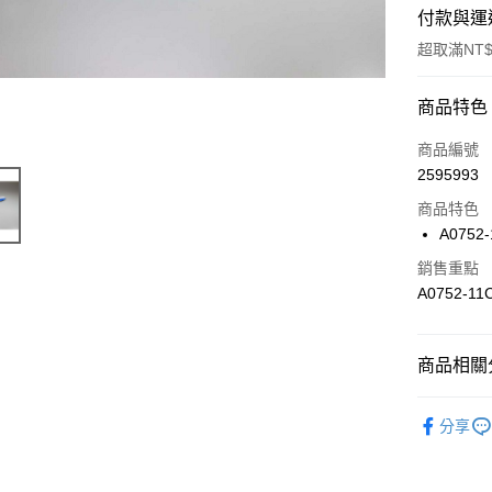
付款與運
超取滿NT$
付款方式
商品特色
信用卡一
商品編號
2595993
信用卡分
商品特色
3 期 
A0752-
6 期 
合作金
銷售重點
華南商
合作金
A0752-11
超商取貨
上海商
華南商
國泰世
LINE Pay
上海商
臺灣中
國泰世
商品相關分
匯豐（
Apple Pay
臺灣中
聯邦商
匯豐（
🔴 Kyos
街口支付
元大商
分享
聯邦商
玉山商
元大商
悠遊付
台新國
玉山商
台灣樂