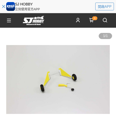
SJ HOBBY
開啟APP
立刻使用官方APP
0
1
/
1