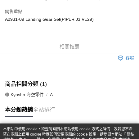
華南商業銀行
彰化商業銀行
合作金庫商業銀行
第一商業銀行
超商取貨付款
上海商業儲蓄銀行
台北富邦商業銀行
華南商業銀行
彰化商業銀行
銷售重點
國泰世華商業銀行
兆豐國際商業銀行
LINE Pay
上海商業儲蓄銀行
台北富邦商業銀行
A0931-09 Landing Gear Set(PIPER J3 VE29)
臺灣中小企業銀行
台中商業銀行
國泰世華商業銀行
兆豐國際商業銀行
匯豐（台灣）商業銀行
華泰商業銀行
Apple Pay
臺灣中小企業銀行
台中商業銀行
聯邦商業銀行
遠東國際商業銀行
匯豐（台灣）商業銀行
華泰商業銀行
街口支付
元大商業銀行
永豐商業銀行
聯邦商業銀行
遠東國際商業銀行
玉山商業銀行
相關推薦
星展（台灣）商業銀行
元大商業銀行
永豐商業銀行
悠遊付
台新國際商業銀行
中國信託商業銀行
玉山商業銀行
星展（台灣）商業銀行
客服
台灣樂天信用卡公司
台新國際商業銀行
中國信託商業銀行
Google Pay
台灣樂天信用卡公司
全盈+PAY
商品相關分類 (1)
ATM付款
🔴 Kyosho 海空零件
A
運送方式
本分類熱銷
全站排行
全家-取貨付款
每筆NT$60，滿NT$1,000(含以上)免運費
本網站中使用 cookie，欲查詢有關本網站使用 cookie 方式之詳情，及若您不希
7-11-取貨付款
熱門標籤
望在電腦上使用 cookie 時應如何變更電腦的 cookie 設定，請參閱本網站「
隱私