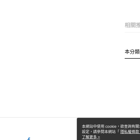
相關
本分類
本網站中使用 cookie，欲查詢有關
設定，請參閱本網站「
隱私權條款
使用 cookie。
了解更多 >