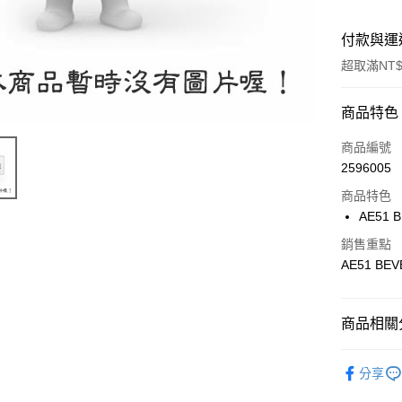
付款與運
超取滿NT$
付款方式
商品特色
信用卡一
商品編號
2596005
信用卡分
商品特色
3 期 
AE51 B
6 期 
合作金
銷售重點
華南商
合作金
AE51 BEVE
超商取貨
上海商
華南商
國泰世
LINE Pay
上海商
臺灣中
國泰世
商品相關分
匯豐（
Apple Pay
臺灣中
聯邦商
匯豐（
🔴 Kyos
街口支付
元大商
分享
聯邦商
玉山商
元大商
悠遊付