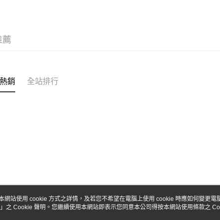
台新國
玉山商
台灣樂
台新國
Google Pa
台灣樂
全盈+PAY
推薦
ATM付款
熱銷
全站排行
運送方式
全家-取貨
每筆NT$6
7-11-取
每筆NT$6
郵局
每筆NT$3
新竹物流
本網站使用 cookie 方式之詳情，及若您不希望在電腦上使用 cookie 時應如何變更電腦的
」之 Cookie 聲明。您繼續使用本網站即表示您同意本公司得按本網站使用條款之 Coo
關於我們
客服資訊
每筆NT$8