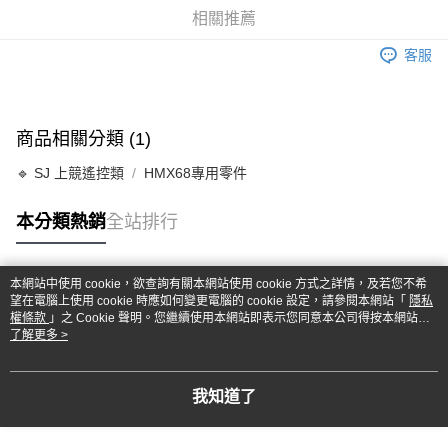
華南商業銀行
彰化商業銀行
合作金庫商業銀行
第一商業銀行
超商取貨付款
相關推薦
上海商業儲蓄銀行
台北富邦商業銀行
華南商業銀行
彰化商業銀行
國泰世華商業銀行
兆豐國際商業銀行
LINE Pay
上海商業儲蓄銀行
台北富邦商業銀行
客服
臺灣中小企業銀行
台中商業銀行
國泰世華商業銀行
兆豐國際商業銀行
匯豐（台灣）商業銀行
華泰商業銀行
Apple Pay
臺灣中小企業銀行
台中商業銀行
聯邦商業銀行
遠東國際商業銀行
匯豐（台灣）商業銀行
華泰商業銀行
街口支付
元大商業銀行
永豐商業銀行
商品相關分類 (1)
聯邦商業銀行
遠東國際商業銀行
玉山商業銀行
星展（台灣）商業銀行
元大商業銀行
永豐商業銀行
悠遊付
台新國際商業銀行
中國信託商業銀行
🔹 SJ 上競遙控類
HMX68專用零件
玉山商業銀行
星展（台灣）商業銀行
台灣樂天信用卡公司
台新國際商業銀行
中國信託商業銀行
Google Pay
本分類熱銷
全站排行
台灣樂天信用卡公司
全盈+PAY
ATM付款
本網站中使用 cookie，欲查詢有關本網站使用 cookie 方式之詳情，及若您不希
熱門標籤
望在電腦上使用 cookie 時應如何變更電腦的 cookie 設定，請參閱本網站「
隱私
權條款
」之 Cookie 聲明。您繼續使用本網站即表示您同意本公司得按本網站使
運送方式
用條款之 Cookie 聲明使用 cookie。
了解更多 >
全家-取貨付款
每筆NT$60，滿NT$1,000(含以上)免運費
我知道了
7-11-取貨付款