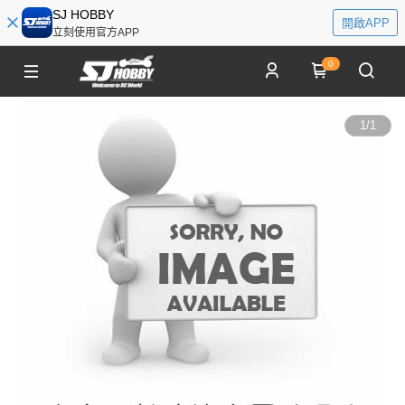
SJ HOBBY
開啟APP
立刻使用官方APP
0
1
/
1