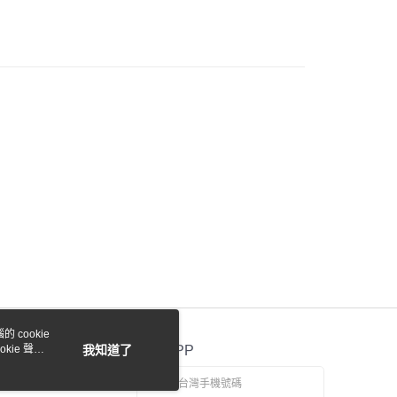
際商業銀行
中國信託商業銀行
y
天信用卡公司
付款
0，滿NT$1,000(含以上)免運費
貨付款
0，滿NT$1,000(含以上)免運費
0，滿NT$1,000(含以上)免運費
 cookie
kie 聲明
我知道了
官方APP
0，滿NT$1,000(含以上)免運費