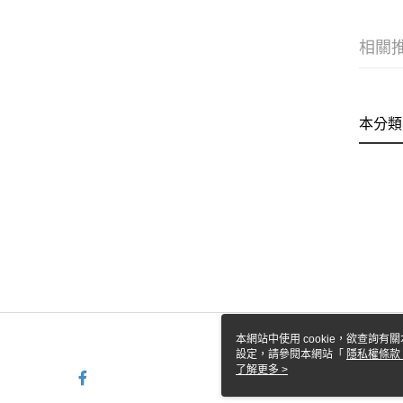
相關
本分類
本網站中使用 cookie，欲查詢有關
設定，請參閱本網站「
隱私權條款
使用 cookie。
了解更多 >