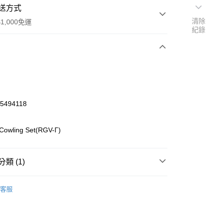
送方式
清除
1,000免運
紀錄
次付款
期付款
0 利率 每期
NT$138
21家銀行
5494118
0 利率 每期
NT$69
21家銀行
庫商業銀行
第一商業銀行
業銀行
彰化商業銀行
庫商業銀行
第一商業銀行
owling Set(RGV-Γ)
付款
業儲蓄銀行
台北富邦商業銀行
業銀行
彰化商業銀行
華商業銀行
兆豐國際商業銀行
業儲蓄銀行
台北富邦商業銀行
小企業銀行
台中商業銀行
華商業銀行
兆豐國際商業銀行
類 (1)
台灣）商業銀行
華泰商業銀行
小企業銀行
台中商業銀行
業銀行
遠東國際商業銀行
台灣）商業銀行
華泰商業銀行
o On-Road 零件
GP
業銀行
永豐商業銀行
客服
業銀行
遠東國際商業銀行
業銀行
星展（台灣）商業銀行
業銀行
永豐商業銀行
際商業銀行
中國信託商業銀行
業銀行
星展（台灣）商業銀行
天信用卡公司