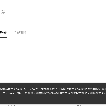
台新國
Google Pa
台灣樂
全盈+PAY
推薦
ATM付款
熱銷
全站排行
運送方式
全家-取貨
每筆NT$6
7-11-取
每筆NT$6
郵局
每筆NT$3
新竹物流
本網站使用 cookie 方式之詳情，及若您不希望在電腦上使用 cookie 時應如何變更電腦的
」之 Cookie 聲明。您繼續使用本網站即表示您同意本公司得按本網站使用條款之 Coo
關於我們
客服資訊
每筆NT$8
品牌故事
購物說明