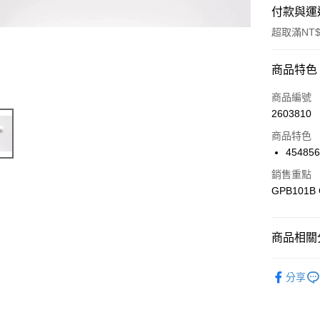
付款與運
超取滿NT$
付款方式
商品特色
信用卡一
商品編號
2603810
信用卡分
商品特色
3 期 
454856
6 期 
合作金
銷售重點
華南商
合作金
GPB101B C
超商取貨
上海商
華南商
國泰世
LINE Pay
上海商
臺灣中
國泰世
商品相關分
匯豐（
Apple Pay
臺灣中
聯邦商
匯豐（
🔴 Kyosh
街口支付
元大商
分享
聯邦商
玉山商
元大商
悠遊付
台新國
玉山商
台灣樂