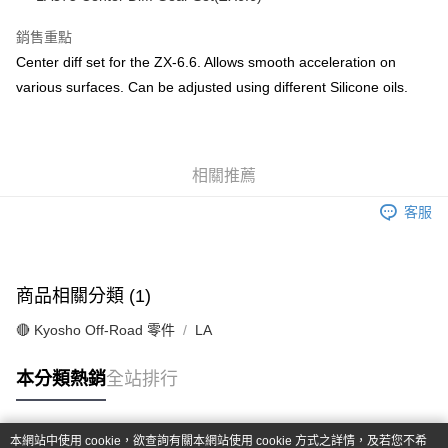
華南商業銀行
彰化商業銀行
合作金庫商業銀行
第一商業銀行
超商取貨付款
上海商業儲蓄銀行
台北富邦商業銀行
華南商業銀行
彰化商業銀行
銷售重點
國泰世華商業銀行
兆豐國際商業銀行
LINE Pay
上海商業儲蓄銀行
台北富邦商業銀行
Center diff set for the ZX-6.6. Allows smooth acceleration on
臺灣中小企業銀行
台中商業銀行
國泰世華商業銀行
兆豐國際商業銀行
various surfaces. Can be adjusted using different Silicone oils.
匯豐（台灣）商業銀行
華泰商業銀行
Apple Pay
臺灣中小企業銀行
台中商業銀行
聯邦商業銀行
遠東國際商業銀行
匯豐（台灣）商業銀行
華泰商業銀行
街口支付
元大商業銀行
永豐商業銀行
聯邦商業銀行
遠東國際商業銀行
玉山商業銀行
星展（台灣）商業銀行
元大商業銀行
永豐商業銀行
悠遊付
台新國際商業銀行
中國信託商業銀行
相關推薦
玉山商業銀行
星展（台灣）商業銀行
台灣樂天信用卡公司
台新國際商業銀行
中國信託商業銀行
Google Pay
客服
台灣樂天信用卡公司
全盈+PAY
ATM付款
商品相關分類 (1)
運送方式
🔴 Kyosho Off-Road 零件
LA
全家-取貨付款
本分類熱銷
全站排行
每筆NT$60，滿NT$1,000(含以上)免運費
7-11-取貨付款
本網站中使用 cookie，欲查詢有關本網站使用 cookie 方式之詳情，及若您不希