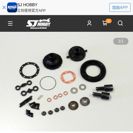
SJ HOBBY
開啟APP
立刻使用官方APP
0
1
/
1