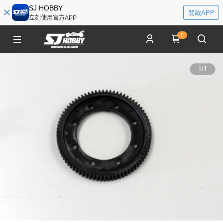
SJ HOBBY
開啟APP
立刻使用官方APP
0
1
/
1