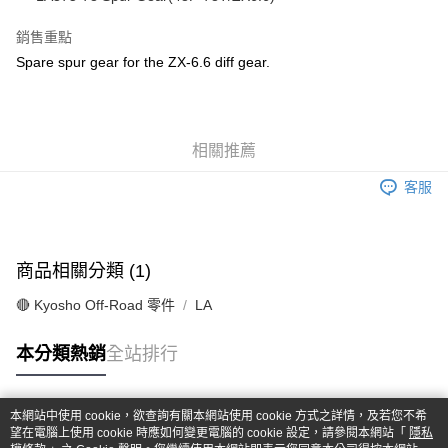
華南商業銀行
彰化商業銀行
合作金庫商業銀行
第一商業銀行
超商取貨付款
上海商業儲蓄銀行
台北富邦商業銀行
華南商業銀行
彰化商業銀行
銷售重點
國泰世華商業銀行
兆豐國際商業銀行
LINE Pay
上海商業儲蓄銀行
台北富邦商業銀行
Spare spur gear for the ZX-6.6 diff gear.
臺灣中小企業銀行
台中商業銀行
國泰世華商業銀行
兆豐國際商業銀行
匯豐（台灣）商業銀行
華泰商業銀行
Apple Pay
臺灣中小企業銀行
台中商業銀行
聯邦商業銀行
遠東國際商業銀行
匯豐（台灣）商業銀行
華泰商業銀行
街口支付
元大商業銀行
永豐商業銀行
聯邦商業銀行
遠東國際商業銀行
玉山商業銀行
相關推薦
星展（台灣）商業銀行
元大商業銀行
永豐商業銀行
悠遊付
台新國際商業銀行
中國信託商業銀行
玉山商業銀行
星展（台灣）商業銀行
客服
台灣樂天信用卡公司
台新國際商業銀行
中國信託商業銀行
Google Pay
台灣樂天信用卡公司
全盈+PAY
商品相關分類 (1)
ATM付款
🔴 Kyosho Off-Road 零件
LA
運送方式
本分類熱銷
全站排行
全家-取貨付款
每筆NT$60，滿NT$1,000(含以上)免運費
本網站中使用 cookie，欲查詢有關本網站使用 cookie 方式之詳情，及若您不希
7-11-取貨付款
熱門標籤
望在電腦上使用 cookie 時應如何變更電腦的 cookie 設定，請參閱本網站「
隱私