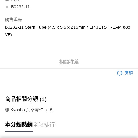
6 期 0 利率 每期
NT$112
21家銀行
合作金庫商業銀行
第一商業銀行
B0232-11
華南商業銀行
彰化商業銀行
合作金庫商業銀行
第一商業銀行
超商取貨付款
上海商業儲蓄銀行
台北富邦商業銀行
華南商業銀行
彰化商業銀行
銷售重點
國泰世華商業銀行
兆豐國際商業銀行
LINE Pay
上海商業儲蓄銀行
台北富邦商業銀行
B0232-11 Stern Tube (4.5 x 5.5 x 215mm / EP JETSTREAM 888
臺灣中小企業銀行
台中商業銀行
國泰世華商業銀行
兆豐國際商業銀行
VE)
匯豐（台灣）商業銀行
華泰商業銀行
Apple Pay
臺灣中小企業銀行
台中商業銀行
聯邦商業銀行
遠東國際商業銀行
匯豐（台灣）商業銀行
華泰商業銀行
街口支付
元大商業銀行
永豐商業銀行
聯邦商業銀行
遠東國際商業銀行
玉山商業銀行
星展（台灣）商業銀行
元大商業銀行
永豐商業銀行
悠遊付
台新國際商業銀行
中國信託商業銀行
相關推薦
玉山商業銀行
星展（台灣）商業銀行
台灣樂天信用卡公司
台新國際商業銀行
中國信託商業銀行
Google Pay
客服
台灣樂天信用卡公司
全盈+PAY
ATM付款
商品相關分類 (1)
運送方式
🔴 Kyosho 海空零件
B
全家-取貨付款
本分類熱銷
全站排行
每筆NT$60，滿NT$1,000(含以上)免運費
7-11-取貨付款