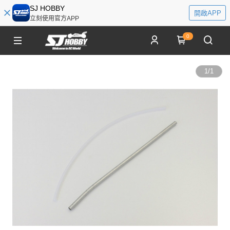
SJ HOBBY
開啟APP
立刻使用官方APP
0
1
/
1