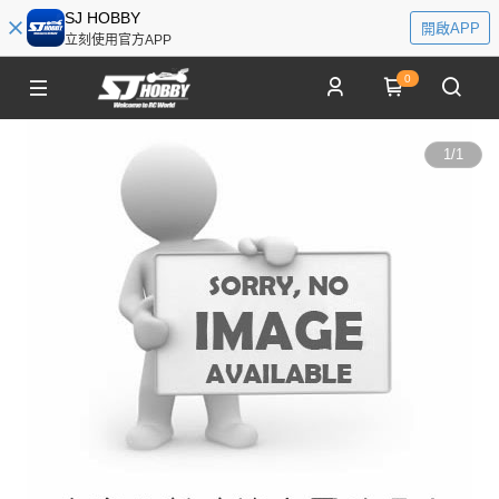
SJ HOBBY
開啟APP
立刻使用官方APP
0
1
/
1