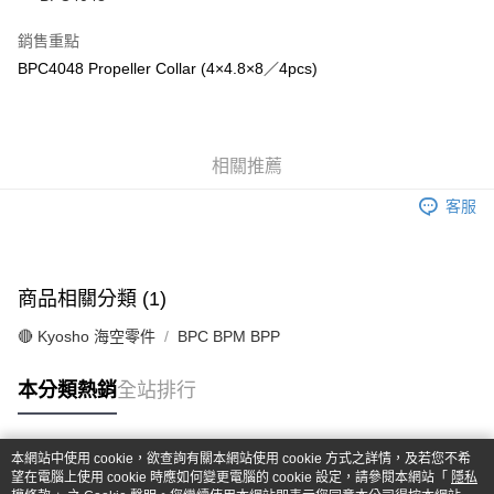
華南商業銀行
彰化商業銀行
合作金庫商業銀行
第一商業銀行
超商取貨付款
上海商業儲蓄銀行
台北富邦商業銀行
華南商業銀行
彰化商業銀行
銷售重點
國泰世華商業銀行
兆豐國際商業銀行
LINE Pay
上海商業儲蓄銀行
台北富邦商業銀行
BPC4048 Propeller Collar (4×4.8×8／4pcs)
臺灣中小企業銀行
台中商業銀行
國泰世華商業銀行
兆豐國際商業銀行
匯豐（台灣）商業銀行
華泰商業銀行
Apple Pay
臺灣中小企業銀行
台中商業銀行
聯邦商業銀行
遠東國際商業銀行
匯豐（台灣）商業銀行
華泰商業銀行
街口支付
元大商業銀行
永豐商業銀行
聯邦商業銀行
遠東國際商業銀行
玉山商業銀行
相關推薦
星展（台灣）商業銀行
元大商業銀行
永豐商業銀行
悠遊付
台新國際商業銀行
中國信託商業銀行
玉山商業銀行
星展（台灣）商業銀行
客服
台灣樂天信用卡公司
台新國際商業銀行
中國信託商業銀行
Google Pay
台灣樂天信用卡公司
全盈+PAY
商品相關分類 (1)
ATM付款
🔴 Kyosho 海空零件
BPC BPM BPP
運送方式
本分類熱銷
全站排行
全家-取貨付款
每筆NT$60，滿NT$1,000(含以上)免運費
本網站中使用 cookie，欲查詢有關本網站使用 cookie 方式之詳情，及若您不希
7-11-取貨付款
熱門標籤
望在電腦上使用 cookie 時應如何變更電腦的 cookie 設定，請參閱本網站「
隱私