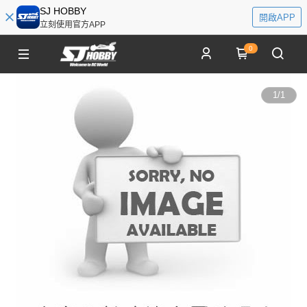
SJ HOBBY
開啟APP
立刻使用官方APP
0
1
/
1