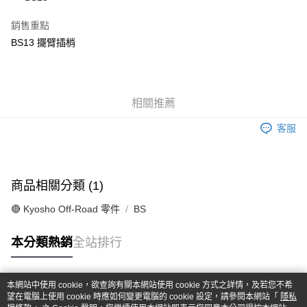
華南商業銀行
彰化商業銀行
合作金庫商業銀行
第一商業銀行
超商取貨付款
上海商業儲蓄銀行
台北富邦商業銀行
華南商業銀行
彰化商業銀行
銷售重點
國泰世華商業銀行
兆豐國際商業銀行
LINE Pay
上海商業儲蓄銀行
台北富邦商業銀行
BS13 擺臂插梢
臺灣中小企業銀行
台中商業銀行
國泰世華商業銀行
兆豐國際商業銀行
匯豐（台灣）商業銀行
華泰商業銀行
Apple Pay
臺灣中小企業銀行
台中商業銀行
聯邦商業銀行
遠東國際商業銀行
匯豐（台灣）商業銀行
華泰商業銀行
街口支付
元大商業銀行
永豐商業銀行
聯邦商業銀行
遠東國際商業銀行
玉山商業銀行
相關推薦
星展（台灣）商業銀行
元大商業銀行
永豐商業銀行
悠遊付
台新國際商業銀行
中國信託商業銀行
玉山商業銀行
星展（台灣）商業銀行
客服
台灣樂天信用卡公司
台新國際商業銀行
中國信託商業銀行
Google Pay
台灣樂天信用卡公司
全盈+PAY
商品相關分類 (1)
ATM付款
🔴 Kyosho Off-Road 零件
BS
運送方式
本分類熱銷
全站排行
全家-取貨付款
每筆NT$60，滿NT$1,000(含以上)免運費
本網站中使用 cookie，欲查詢有關本網站使用 cookie 方式之詳情，及若您不希
7-11-取貨付款
熱門標籤
望在電腦上使用 cookie 時應如何變更電腦的 cookie 設定，請參閱本網站「
隱私