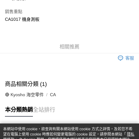
華南商業銀行
彰化商業銀行
合作金庫商業銀行
第一商業銀行
超商取貨付款
上海商業儲蓄銀行
台北富邦商業銀行
華南商業銀行
彰化商業銀行
銷售重點
國泰世華商業銀行
兆豐國際商業銀行
LINE Pay
上海商業儲蓄銀行
台北富邦商業銀行
CA1017 機身測板
臺灣中小企業銀行
台中商業銀行
國泰世華商業銀行
兆豐國際商業銀行
匯豐（台灣）商業銀行
華泰商業銀行
Apple Pay
臺灣中小企業銀行
台中商業銀行
聯邦商業銀行
遠東國際商業銀行
匯豐（台灣）商業銀行
華泰商業銀行
街口支付
元大商業銀行
永豐商業銀行
聯邦商業銀行
遠東國際商業銀行
玉山商業銀行
相關推薦
星展（台灣）商業銀行
元大商業銀行
永豐商業銀行
悠遊付
台新國際商業銀行
中國信託商業銀行
玉山商業銀行
星展（台灣）商業銀行
客服
台灣樂天信用卡公司
台新國際商業銀行
中國信託商業銀行
Google Pay
台灣樂天信用卡公司
全盈+PAY
商品相關分類 (1)
ATM付款
🔴 Kyosho 海空零件
CA
運送方式
本分類熱銷
全站排行
全家-取貨付款
每筆NT$60，滿NT$1,000(含以上)免運費
本網站中使用 cookie，欲查詢有關本網站使用 cookie 方式之詳情，及若您不希
7-11-取貨付款
熱門標籤
望在電腦上使用 cookie 時應如何變更電腦的 cookie 設定，請參閱本網站「
隱私