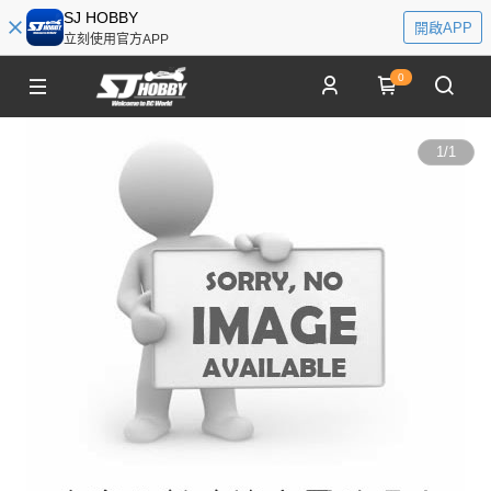
SJ HOBBY
開啟APP
立刻使用官方APP
0
1
/
1