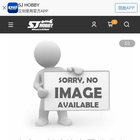
SJ HOBBY
開啟APP
立刻使用官方APP
0
1
/
1