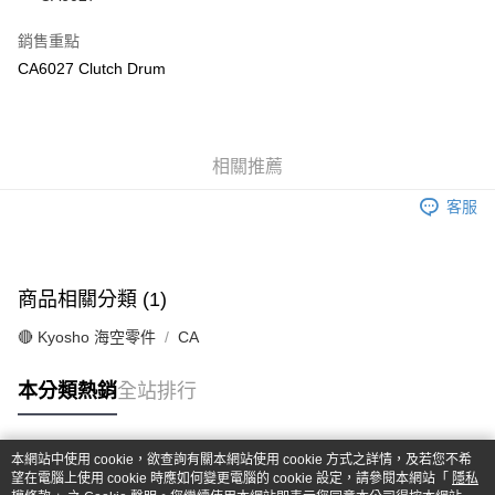
華南商業銀行
彰化商業銀行
合作金庫商業銀行
第一商業銀行
超商取貨付款
上海商業儲蓄銀行
台北富邦商業銀行
華南商業銀行
彰化商業銀行
銷售重點
國泰世華商業銀行
兆豐國際商業銀行
LINE Pay
上海商業儲蓄銀行
台北富邦商業銀行
CA6027 Clutch Drum
臺灣中小企業銀行
台中商業銀行
國泰世華商業銀行
兆豐國際商業銀行
匯豐（台灣）商業銀行
華泰商業銀行
Apple Pay
臺灣中小企業銀行
台中商業銀行
聯邦商業銀行
遠東國際商業銀行
匯豐（台灣）商業銀行
華泰商業銀行
街口支付
元大商業銀行
永豐商業銀行
聯邦商業銀行
遠東國際商業銀行
玉山商業銀行
相關推薦
星展（台灣）商業銀行
元大商業銀行
永豐商業銀行
悠遊付
台新國際商業銀行
中國信託商業銀行
玉山商業銀行
星展（台灣）商業銀行
客服
台灣樂天信用卡公司
台新國際商業銀行
中國信託商業銀行
Google Pay
台灣樂天信用卡公司
全盈+PAY
商品相關分類 (1)
ATM付款
🔴 Kyosho 海空零件
CA
運送方式
本分類熱銷
全站排行
全家-取貨付款
每筆NT$60，滿NT$1,000(含以上)免運費
本網站中使用 cookie，欲查詢有關本網站使用 cookie 方式之詳情，及若您不希
7-11-取貨付款
熱門標籤
望在電腦上使用 cookie 時應如何變更電腦的 cookie 設定，請參閱本網站「
隱私