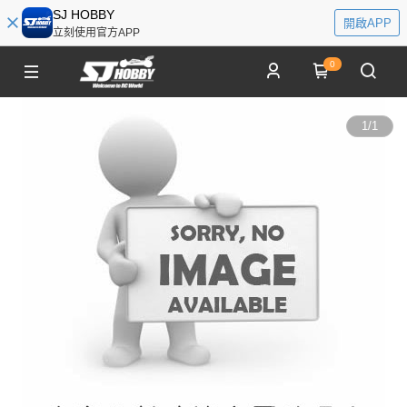
SJ HOBBY
開啟APP
立刻使用官方APP
0
1
/
1