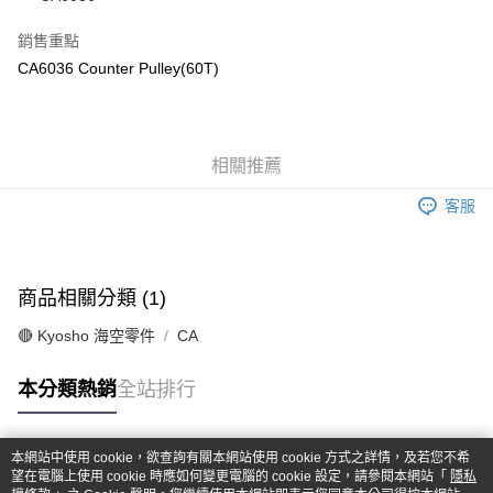
華南商業銀行
彰化商業銀行
合作金庫商業銀行
第一商業銀行
超商取貨付款
上海商業儲蓄銀行
台北富邦商業銀行
華南商業銀行
彰化商業銀行
銷售重點
國泰世華商業銀行
兆豐國際商業銀行
LINE Pay
上海商業儲蓄銀行
台北富邦商業銀行
CA6036 Counter Pulley(60T)
臺灣中小企業銀行
台中商業銀行
國泰世華商業銀行
兆豐國際商業銀行
匯豐（台灣）商業銀行
華泰商業銀行
Apple Pay
臺灣中小企業銀行
台中商業銀行
聯邦商業銀行
遠東國際商業銀行
匯豐（台灣）商業銀行
華泰商業銀行
街口支付
元大商業銀行
永豐商業銀行
聯邦商業銀行
遠東國際商業銀行
玉山商業銀行
相關推薦
星展（台灣）商業銀行
元大商業銀行
永豐商業銀行
悠遊付
台新國際商業銀行
中國信託商業銀行
玉山商業銀行
星展（台灣）商業銀行
客服
台灣樂天信用卡公司
台新國際商業銀行
中國信託商業銀行
Google Pay
台灣樂天信用卡公司
全盈+PAY
商品相關分類 (1)
ATM付款
🔴 Kyosho 海空零件
CA
運送方式
本分類熱銷
全站排行
全家-取貨付款
每筆NT$60，滿NT$1,000(含以上)免運費
本網站中使用 cookie，欲查詢有關本網站使用 cookie 方式之詳情，及若您不希
7-11-取貨付款
熱門標籤
望在電腦上使用 cookie 時應如何變更電腦的 cookie 設定，請參閱本網站「
隱私