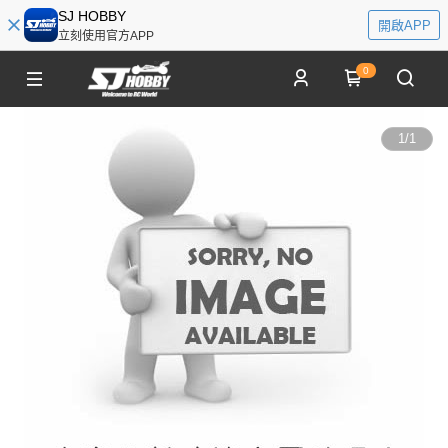
SJ HOBBY
開啟APP
立刻使用官方APP
0
1
/
1