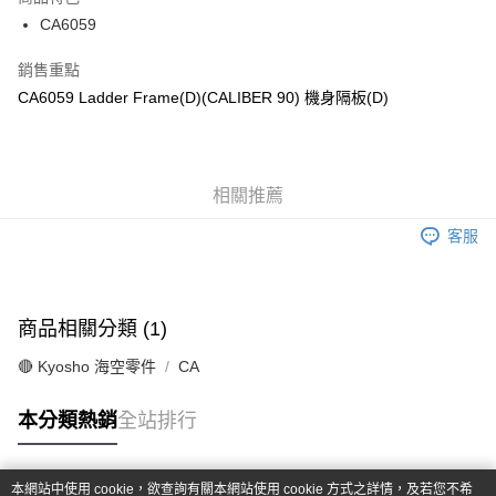
6 期 0 利率 每期
NT$230
21家銀行
合作金庫商業銀行
第一商業銀行
CA6059
華南商業銀行
彰化商業銀行
合作金庫商業銀行
第一商業銀行
超商取貨付款
上海商業儲蓄銀行
台北富邦商業銀行
華南商業銀行
彰化商業銀行
銷售重點
國泰世華商業銀行
兆豐國際商業銀行
LINE Pay
上海商業儲蓄銀行
台北富邦商業銀行
CA6059 Ladder Frame(D)(CALIBER 90) 機身隔板(D)
臺灣中小企業銀行
台中商業銀行
國泰世華商業銀行
兆豐國際商業銀行
匯豐（台灣）商業銀行
華泰商業銀行
Apple Pay
臺灣中小企業銀行
台中商業銀行
聯邦商業銀行
遠東國際商業銀行
匯豐（台灣）商業銀行
華泰商業銀行
街口支付
元大商業銀行
永豐商業銀行
聯邦商業銀行
遠東國際商業銀行
玉山商業銀行
相關推薦
星展（台灣）商業銀行
元大商業銀行
永豐商業銀行
悠遊付
台新國際商業銀行
中國信託商業銀行
玉山商業銀行
星展（台灣）商業銀行
客服
台灣樂天信用卡公司
台新國際商業銀行
中國信託商業銀行
Google Pay
台灣樂天信用卡公司
全盈+PAY
商品相關分類 (1)
ATM付款
🔴 Kyosho 海空零件
CA
運送方式
本分類熱銷
全站排行
全家-取貨付款
每筆NT$60，滿NT$1,000(含以上)免運費
本網站中使用 cookie，欲查詢有關本網站使用 cookie 方式之詳情，及若您不希
7-11-取貨付款