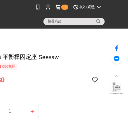
0
中文 (繁體)
03 平衡桿固定座 Seesaw
1,000免運
30