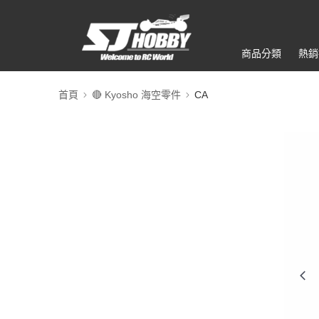
商品分類
熱銷
首頁
🔴 Kyosho 海空零件
CA