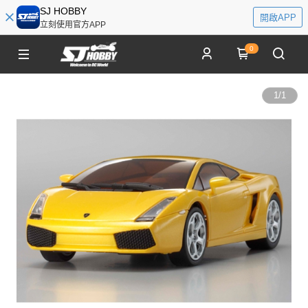
SJ HOBBY
開啟APP
立刻使用官方APP
0
1
/
1