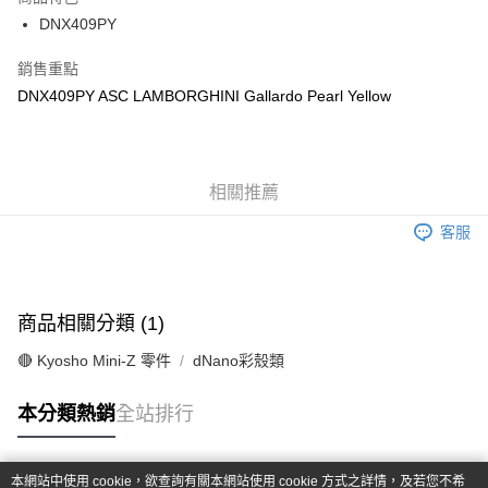
6 期 0 利率 每期
NT$216
21家銀行
合作金庫商業銀行
第一商業銀行
DNX409PY
華南商業銀行
彰化商業銀行
合作金庫商業銀行
第一商業銀行
超商取貨付款
上海商業儲蓄銀行
台北富邦商業銀行
華南商業銀行
彰化商業銀行
銷售重點
國泰世華商業銀行
兆豐國際商業銀行
LINE Pay
上海商業儲蓄銀行
台北富邦商業銀行
DNX409PY ASC LAMBORGHINI Gallardo Pearl Yellow
臺灣中小企業銀行
台中商業銀行
國泰世華商業銀行
兆豐國際商業銀行
匯豐（台灣）商業銀行
華泰商業銀行
Apple Pay
臺灣中小企業銀行
台中商業銀行
聯邦商業銀行
遠東國際商業銀行
匯豐（台灣）商業銀行
華泰商業銀行
街口支付
元大商業銀行
永豐商業銀行
聯邦商業銀行
遠東國際商業銀行
玉山商業銀行
相關推薦
星展（台灣）商業銀行
元大商業銀行
永豐商業銀行
悠遊付
台新國際商業銀行
中國信託商業銀行
玉山商業銀行
星展（台灣）商業銀行
客服
台灣樂天信用卡公司
台新國際商業銀行
中國信託商業銀行
Google Pay
台灣樂天信用卡公司
全盈+PAY
商品相關分類 (1)
ATM付款
🔴 Kyosho Mini-Z 零件
dNano彩殼類
運送方式
本分類熱銷
全站排行
全家-取貨付款
每筆NT$60，滿NT$1,000(含以上)免運費
本網站中使用 cookie，欲查詢有關本網站使用 cookie 方式之詳情，及若您不希
7-11-取貨付款