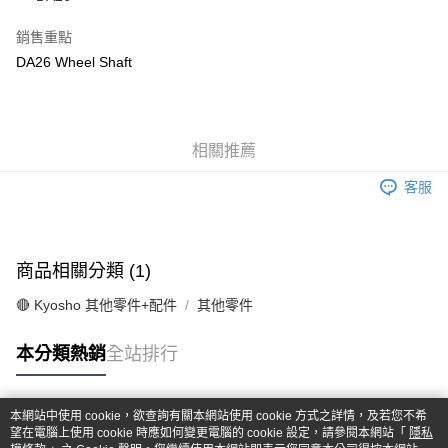
華南商業銀行
彰化商業銀行
合作金庫商業銀行
第一商業銀行
超商取貨付款
上海商業儲蓄銀行
台北富邦商業銀行
華南商業銀行
彰化商業銀行
銷售重點
國泰世華商業銀行
兆豐國際商業銀行
LINE Pay
上海商業儲蓄銀行
台北富邦商業銀行
DA26 Wheel Shaft
臺灣中小企業銀行
台中商業銀行
國泰世華商業銀行
兆豐國際商業銀行
匯豐（台灣）商業銀行
華泰商業銀行
Apple Pay
臺灣中小企業銀行
台中商業銀行
聯邦商業銀行
遠東國際商業銀行
匯豐（台灣）商業銀行
華泰商業銀行
街口支付
元大商業銀行
永豐商業銀行
聯邦商業銀行
遠東國際商業銀行
玉山商業銀行
相關推薦
星展（台灣）商業銀行
元大商業銀行
永豐商業銀行
悠遊付
台新國際商業銀行
中國信託商業銀行
玉山商業銀行
星展（台灣）商業銀行
客服
台灣樂天信用卡公司
台新國際商業銀行
中國信託商業銀行
Google Pay
台灣樂天信用卡公司
全盈+PAY
商品相關分類 (1)
ATM付款
🔴 Kyosho 其他零件+配件
其他零件
運送方式
本分類熱銷
全站排行
全家-取貨付款
每筆NT$60，滿NT$1,000(含以上)免運費
本網站中使用 cookie，欲查詢有關本網站使用 cookie 方式之詳情，及若您不希
7-11-取貨付款
熱門標籤
望在電腦上使用 cookie 時應如何變更電腦的 cookie 設定，請參閱本網站「
隱私