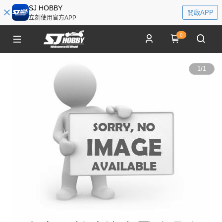
SJ HOBBY
開啟APP
立刻使用官方APP
0
1
/
1