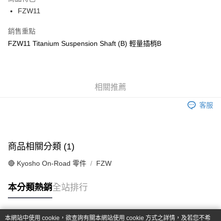
6 期 0 利率 每期
NT$68
21家銀行
合作金庫商業銀行
第一商業銀行
FZW11
華南商業銀行
彰化商業銀行
合作金庫商業銀行
第一商業銀行
超商取貨付款
上海商業儲蓄銀行
台北富邦商業銀行
華南商業銀行
彰化商業銀行
銷售重點
國泰世華商業銀行
兆豐國際商業銀行
LINE Pay
上海商業儲蓄銀行
台北富邦商業銀行
FZW11 Titanium Suspension Shaft (B) 輕量插梢B
臺灣中小企業銀行
台中商業銀行
國泰世華商業銀行
兆豐國際商業銀行
匯豐（台灣）商業銀行
華泰商業銀行
Apple Pay
臺灣中小企業銀行
台中商業銀行
聯邦商業銀行
遠東國際商業銀行
匯豐（台灣）商業銀行
華泰商業銀行
街口支付
元大商業銀行
永豐商業銀行
聯邦商業銀行
遠東國際商業銀行
玉山商業銀行
相關推薦
星展（台灣）商業銀行
元大商業銀行
永豐商業銀行
悠遊付
台新國際商業銀行
中國信託商業銀行
玉山商業銀行
星展（台灣）商業銀行
客服
台灣樂天信用卡公司
台新國際商業銀行
中國信託商業銀行
Google Pay
台灣樂天信用卡公司
全盈+PAY
商品相關分類 (1)
ATM付款
🔴 Kyosho On-Road 零件
FZW
運送方式
本分類熱銷
全站排行
全家-取貨付款
每筆NT$60，滿NT$1,000(含以上)免運費
本網站中使用 cookie，欲查詢有關本網站使用 cookie 方式之詳情，及若您不希
7-11-取貨付款