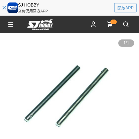
SJ HOBBY
開啟APP
立刻使用官方APP
0
1
/
1