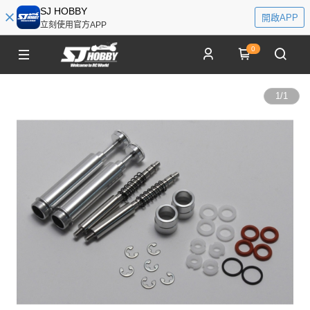
SJ HOBBY
開啟APP
立刻使用官方APP
0
1
/
1