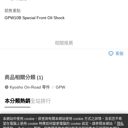
華南商業銀行
彰化商業銀行
合作金庫商業銀行
第一商業銀行
超商取貨付款
上海商業儲蓄銀行
台北富邦商業銀行
華南商業銀行
彰化商業銀行
銷售重點
國泰世華商業銀行
兆豐國際商業銀行
LINE Pay
上海商業儲蓄銀行
台北富邦商業銀行
GPW10B Special Front Oil Shock
臺灣中小企業銀行
台中商業銀行
國泰世華商業銀行
兆豐國際商業銀行
匯豐（台灣）商業銀行
華泰商業銀行
Apple Pay
臺灣中小企業銀行
台中商業銀行
聯邦商業銀行
遠東國際商業銀行
匯豐（台灣）商業銀行
華泰商業銀行
街口支付
元大商業銀行
永豐商業銀行
聯邦商業銀行
遠東國際商業銀行
玉山商業銀行
相關推薦
星展（台灣）商業銀行
元大商業銀行
永豐商業銀行
悠遊付
台新國際商業銀行
中國信託商業銀行
玉山商業銀行
星展（台灣）商業銀行
客服
台灣樂天信用卡公司
台新國際商業銀行
中國信託商業銀行
Google Pay
台灣樂天信用卡公司
全盈+PAY
商品相關分類 (1)
ATM付款
🔴 Kyosho On-Road 零件
GPW
運送方式
本分類熱銷
全站排行
全家-取貨付款
每筆NT$60，滿NT$1,000(含以上)免運費
本網站中使用 cookie，欲查詢有關本網站使用 cookie 方式之詳情，及若您不希
7-11-取貨付款
熱門標籤
望在電腦上使用 cookie 時應如何變更電腦的 cookie 設定，請參閱本網站「
隱私