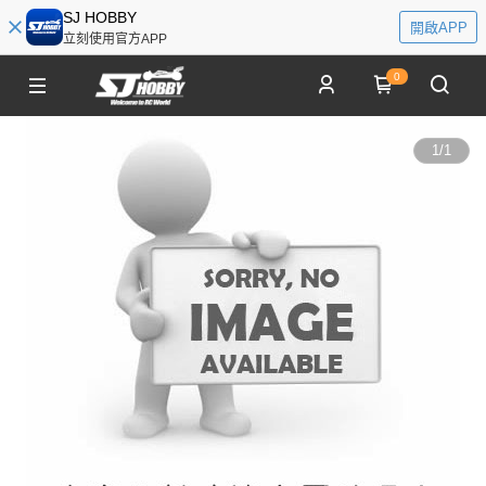
SJ HOBBY
開啟APP
立刻使用官方APP
0
1
/
1