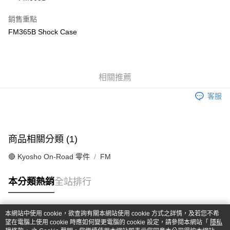
華南商業銀行
彰化商業銀行
合作金庫商業銀行
第一商業銀行
超商取貨付款
上海商業儲蓄銀行
台北富邦商業銀行
華南商業銀行
彰化商業銀行
銷售重點
國泰世華商業銀行
兆豐國際商業銀行
LINE Pay
上海商業儲蓄銀行
台北富邦商業銀行
FM365B Shock Case
臺灣中小企業銀行
台中商業銀行
國泰世華商業銀行
兆豐國際商業銀行
匯豐（台灣）商業銀行
華泰商業銀行
Apple Pay
臺灣中小企業銀行
台中商業銀行
聯邦商業銀行
遠東國際商業銀行
匯豐（台灣）商業銀行
華泰商業銀行
街口支付
元大商業銀行
永豐商業銀行
聯邦商業銀行
遠東國際商業銀行
玉山商業銀行
相關推薦
星展（台灣）商業銀行
元大商業銀行
永豐商業銀行
悠遊付
台新國際商業銀行
中國信託商業銀行
玉山商業銀行
星展（台灣）商業銀行
客服
台灣樂天信用卡公司
台新國際商業銀行
中國信託商業銀行
Google Pay
台灣樂天信用卡公司
全盈+PAY
商品相關分類 (1)
ATM付款
🔴 Kyosho On-Road 零件
FM
運送方式
本分類熱銷
全站排行
全家-取貨付款
每筆NT$60，滿NT$1,000(含以上)免運費
本網站中使用 cookie，欲查詢有關本網站使用 cookie 方式之詳情，及若您不希
7-11-取貨付款
熱門標籤
望在電腦上使用 cookie 時應如何變更電腦的 cookie 設定，請參閱本網站「
隱私