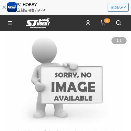
SJ HOBBY
開啟APP
立刻使用官方APP
0
1
/
1