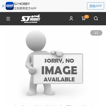
SJ HOBBY
開啟APP
立刻使用官方APP
0
1
/
1