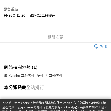
華南商業銀行
彰化商業銀行
合作金庫商業銀行
第一商業銀行
超商取貨付款
上海商業儲蓄銀行
台北富邦商業銀行
華南商業銀行
彰化商業銀行
銷售重點
國泰世華商業銀行
兆豐國際商業銀行
LINE Pay
上海商業儲蓄銀行
台北富邦商業銀行
FN95C-11-20 引擎座CZ二段變速用
臺灣中小企業銀行
台中商業銀行
國泰世華商業銀行
兆豐國際商業銀行
匯豐（台灣）商業銀行
華泰商業銀行
Apple Pay
臺灣中小企業銀行
台中商業銀行
聯邦商業銀行
遠東國際商業銀行
匯豐（台灣）商業銀行
華泰商業銀行
街口支付
元大商業銀行
永豐商業銀行
聯邦商業銀行
遠東國際商業銀行
玉山商業銀行
相關推薦
星展（台灣）商業銀行
元大商業銀行
永豐商業銀行
悠遊付
台新國際商業銀行
中國信託商業銀行
玉山商業銀行
星展（台灣）商業銀行
客服
台灣樂天信用卡公司
台新國際商業銀行
中國信託商業銀行
Google Pay
台灣樂天信用卡公司
全盈+PAY
商品相關分類 (1)
ATM付款
🔴 Kyosho 其他零件+配件
其他零件
運送方式
本分類熱銷
全站排行
全家-取貨付款
每筆NT$60，滿NT$1,000(含以上)免運費
本網站中使用 cookie，欲查詢有關本網站使用 cookie 方式之詳情，及若您不希
7-11-取貨付款
熱門標籤
望在電腦上使用 cookie 時應如何變更電腦的 cookie 設定，請參閱本網站「
隱私