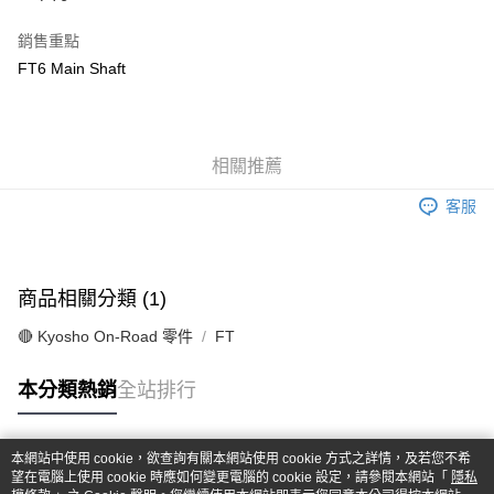
華南商業銀行
彰化商業銀行
合作金庫商業銀行
第一商業銀行
超商取貨付款
上海商業儲蓄銀行
台北富邦商業銀行
華南商業銀行
彰化商業銀行
銷售重點
國泰世華商業銀行
兆豐國際商業銀行
LINE Pay
上海商業儲蓄銀行
台北富邦商業銀行
FT6 Main Shaft
臺灣中小企業銀行
台中商業銀行
國泰世華商業銀行
兆豐國際商業銀行
匯豐（台灣）商業銀行
華泰商業銀行
Apple Pay
臺灣中小企業銀行
台中商業銀行
聯邦商業銀行
遠東國際商業銀行
匯豐（台灣）商業銀行
華泰商業銀行
街口支付
元大商業銀行
永豐商業銀行
聯邦商業銀行
遠東國際商業銀行
玉山商業銀行
相關推薦
星展（台灣）商業銀行
元大商業銀行
永豐商業銀行
悠遊付
台新國際商業銀行
中國信託商業銀行
玉山商業銀行
星展（台灣）商業銀行
客服
台灣樂天信用卡公司
台新國際商業銀行
中國信託商業銀行
Google Pay
台灣樂天信用卡公司
全盈+PAY
商品相關分類 (1)
ATM付款
🔴 Kyosho On-Road 零件
FT
運送方式
本分類熱銷
全站排行
全家-取貨付款
每筆NT$60，滿NT$1,000(含以上)免運費
本網站中使用 cookie，欲查詢有關本網站使用 cookie 方式之詳情，及若您不希
7-11-取貨付款
熱門標籤
望在電腦上使用 cookie 時應如何變更電腦的 cookie 設定，請參閱本網站「
隱私