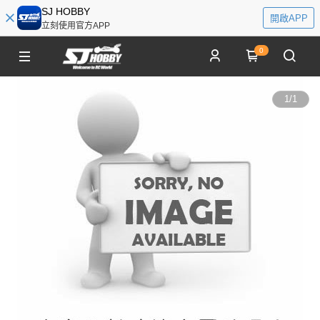
SJ HOBBY
開啟APP
立刻使用官方APP
0
1
/
1