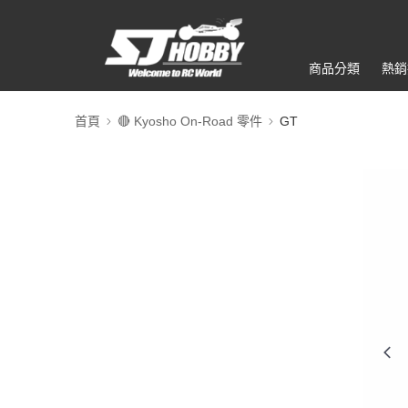
商品分類
熱銷
首頁
🔴 Kyosho On-Road 零件
GT