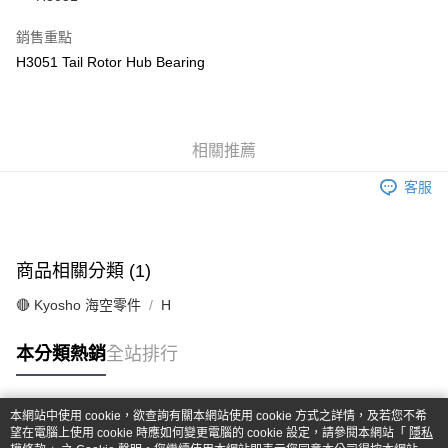
華南商業銀行
彰化商業銀行
合作金庫商業銀行
第一商業銀行
超商取貨付款
上海商業儲蓄銀行
台北富邦商業銀行
華南商業銀行
彰化商業銀行
銷售重點
國泰世華商業銀行
兆豐國際商業銀行
LINE Pay
上海商業儲蓄銀行
台北富邦商業銀行
H3051 Tail Rotor Hub Bearing
臺灣中小企業銀行
台中商業銀行
國泰世華商業銀行
兆豐國際商業銀行
匯豐（台灣）商業銀行
華泰商業銀行
Apple Pay
臺灣中小企業銀行
台中商業銀行
聯邦商業銀行
遠東國際商業銀行
匯豐（台灣）商業銀行
華泰商業銀行
街口支付
元大商業銀行
永豐商業銀行
聯邦商業銀行
遠東國際商業銀行
玉山商業銀行
相關推薦
星展（台灣）商業銀行
元大商業銀行
永豐商業銀行
悠遊付
台新國際商業銀行
中國信託商業銀行
玉山商業銀行
星展（台灣）商業銀行
客服
台灣樂天信用卡公司
台新國際商業銀行
中國信託商業銀行
Google Pay
台灣樂天信用卡公司
全盈+PAY
商品相關分類 (1)
ATM付款
🔴 Kyosho 海空零件
H
運送方式
本分類熱銷
全站排行
全家-取貨付款
每筆NT$60，滿NT$1,000(含以上)免運費
本網站中使用 cookie，欲查詢有關本網站使用 cookie 方式之詳情，及若您不希
7-11-取貨付款
熱門標籤
望在電腦上使用 cookie 時應如何變更電腦的 cookie 設定，請參閱本網站「
隱私