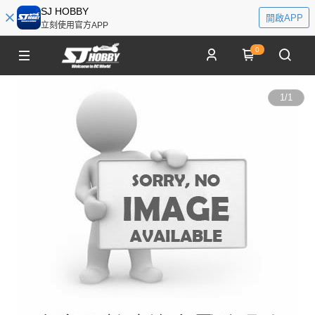
SJ HOBBY
開啟APP
立刻使用官方APP
0
1
/
1