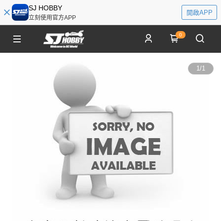
SJ HOBBY
開啟APP
立刻使用官方APP
0
1
/
1