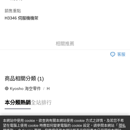
華南商業銀行
彰化商業銀行
合作金庫商業銀行
第一商業銀行
超商取貨付款
上海商業儲蓄銀行
台北富邦商業銀行
華南商業銀行
彰化商業銀行
銷售重點
國泰世華商業銀行
兆豐國際商業銀行
LINE Pay
上海商業儲蓄銀行
台北富邦商業銀行
H3346 伺服機機架
臺灣中小企業銀行
台中商業銀行
國泰世華商業銀行
兆豐國際商業銀行
匯豐（台灣）商業銀行
華泰商業銀行
Apple Pay
臺灣中小企業銀行
台中商業銀行
聯邦商業銀行
遠東國際商業銀行
匯豐（台灣）商業銀行
華泰商業銀行
街口支付
元大商業銀行
永豐商業銀行
聯邦商業銀行
遠東國際商業銀行
玉山商業銀行
相關推薦
星展（台灣）商業銀行
元大商業銀行
永豐商業銀行
悠遊付
台新國際商業銀行
中國信託商業銀行
玉山商業銀行
星展（台灣）商業銀行
客服
台灣樂天信用卡公司
台新國際商業銀行
中國信託商業銀行
Google Pay
台灣樂天信用卡公司
全盈+PAY
商品相關分類 (1)
ATM付款
🔴 Kyosho 海空零件
H
運送方式
本分類熱銷
全站排行
全家-取貨付款
每筆NT$60，滿NT$1,000(含以上)免運費
本網站中使用 cookie，欲查詢有關本網站使用 cookie 方式之詳情，及若您不希
7-11-取貨付款
熱門標籤
望在電腦上使用 cookie 時應如何變更電腦的 cookie 設定，請參閱本網站「
隱私