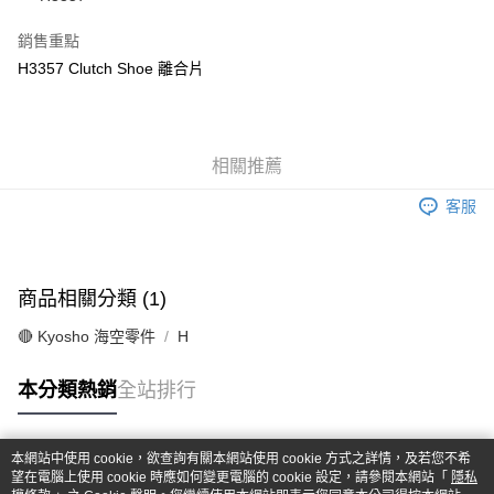
華南商業銀行
彰化商業銀行
合作金庫商業銀行
第一商業銀行
超商取貨付款
上海商業儲蓄銀行
台北富邦商業銀行
華南商業銀行
彰化商業銀行
銷售重點
國泰世華商業銀行
兆豐國際商業銀行
LINE Pay
上海商業儲蓄銀行
台北富邦商業銀行
H3357 Clutch Shoe 離合片
臺灣中小企業銀行
台中商業銀行
國泰世華商業銀行
兆豐國際商業銀行
匯豐（台灣）商業銀行
華泰商業銀行
Apple Pay
臺灣中小企業銀行
台中商業銀行
聯邦商業銀行
遠東國際商業銀行
匯豐（台灣）商業銀行
華泰商業銀行
街口支付
元大商業銀行
永豐商業銀行
聯邦商業銀行
遠東國際商業銀行
玉山商業銀行
相關推薦
星展（台灣）商業銀行
元大商業銀行
永豐商業銀行
悠遊付
台新國際商業銀行
中國信託商業銀行
玉山商業銀行
星展（台灣）商業銀行
客服
台灣樂天信用卡公司
台新國際商業銀行
中國信託商業銀行
Google Pay
台灣樂天信用卡公司
全盈+PAY
商品相關分類 (1)
ATM付款
🔴 Kyosho 海空零件
H
運送方式
本分類熱銷
全站排行
全家-取貨付款
每筆NT$60，滿NT$1,000(含以上)免運費
本網站中使用 cookie，欲查詢有關本網站使用 cookie 方式之詳情，及若您不希
7-11-取貨付款
熱門標籤
望在電腦上使用 cookie 時應如何變更電腦的 cookie 設定，請參閱本網站「
隱私