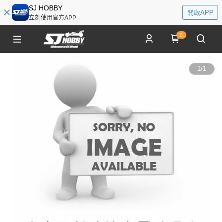
SJ HOBBY
開啟APP
立刻使用官方APP
0
1
/
1