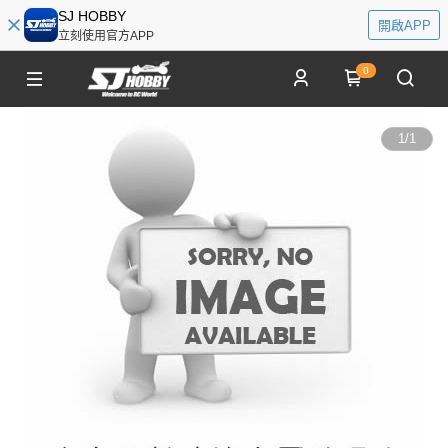
SJ HOBBY
開啟APP
立刻使用官方APP
0
1
/
1