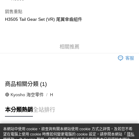
華南商業銀行
彰化商業銀行
合作金庫商業銀行
第一商業銀行
超商取貨付款
上海商業儲蓄銀行
台北富邦商業銀行
華南商業銀行
彰化商業銀行
銷售重點
國泰世華商業銀行
兆豐國際商業銀行
LINE Pay
上海商業儲蓄銀行
台北富邦商業銀行
H3505 Tail Gear Set (VR) 尾翼傘齒組件
臺灣中小企業銀行
台中商業銀行
國泰世華商業銀行
兆豐國際商業銀行
匯豐（台灣）商業銀行
華泰商業銀行
Apple Pay
臺灣中小企業銀行
台中商業銀行
聯邦商業銀行
遠東國際商業銀行
匯豐（台灣）商業銀行
華泰商業銀行
街口支付
元大商業銀行
永豐商業銀行
聯邦商業銀行
遠東國際商業銀行
玉山商業銀行
相關推薦
星展（台灣）商業銀行
元大商業銀行
永豐商業銀行
悠遊付
台新國際商業銀行
中國信託商業銀行
玉山商業銀行
星展（台灣）商業銀行
客服
台灣樂天信用卡公司
台新國際商業銀行
中國信託商業銀行
Google Pay
台灣樂天信用卡公司
全盈+PAY
商品相關分類 (1)
ATM付款
🔴 Kyosho 海空零件
H
運送方式
本分類熱銷
全站排行
全家-取貨付款
每筆NT$60，滿NT$1,000(含以上)免運費
本網站中使用 cookie，欲查詢有關本網站使用 cookie 方式之詳情，及若您不希
7-11-取貨付款
熱門標籤
望在電腦上使用 cookie 時應如何變更電腦的 cookie 設定，請參閱本網站「
隱私