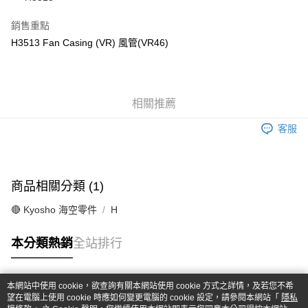
華南商業銀行
彰化商業銀行
合作金庫商業銀行
第一商業銀行
超商取貨付款
上海商業儲蓄銀行
台北富邦商業銀行
華南商業銀行
彰化商業銀行
銷售重點
國泰世華商業銀行
兆豐國際商業銀行
LINE Pay
上海商業儲蓄銀行
台北富邦商業銀行
H3513 Fan Casing (VR) 風管(VR46)
臺灣中小企業銀行
台中商業銀行
國泰世華商業銀行
兆豐國際商業銀行
匯豐（台灣）商業銀行
華泰商業銀行
Apple Pay
臺灣中小企業銀行
台中商業銀行
聯邦商業銀行
遠東國際商業銀行
匯豐（台灣）商業銀行
華泰商業銀行
街口支付
元大商業銀行
永豐商業銀行
聯邦商業銀行
遠東國際商業銀行
玉山商業銀行
相關推薦
星展（台灣）商業銀行
元大商業銀行
永豐商業銀行
悠遊付
台新國際商業銀行
中國信託商業銀行
玉山商業銀行
星展（台灣）商業銀行
客服
台灣樂天信用卡公司
台新國際商業銀行
中國信託商業銀行
Google Pay
台灣樂天信用卡公司
全盈+PAY
商品相關分類 (1)
ATM付款
🔴 Kyosho 海空零件
H
運送方式
本分類熱銷
全站排行
全家-取貨付款
每筆NT$60，滿NT$1,000(含以上)免運費
本網站中使用 cookie，欲查詢有關本網站使用 cookie 方式之詳情，及若您不希
7-11-取貨付款
熱門標籤
望在電腦上使用 cookie 時應如何變更電腦的 cookie 設定，請參閱本網站「
隱私