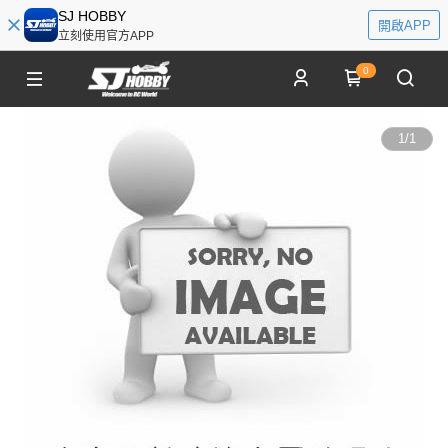
SJ HOBBY
開啟APP
立刻使用官方APP
0
1
/
1