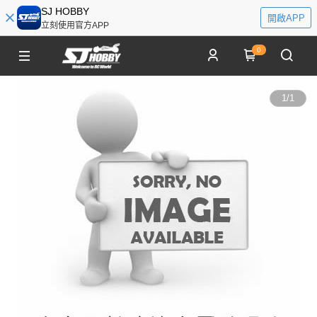
SJ HOBBY
開啟APP
立刻使用官方APP
0
1
/
1