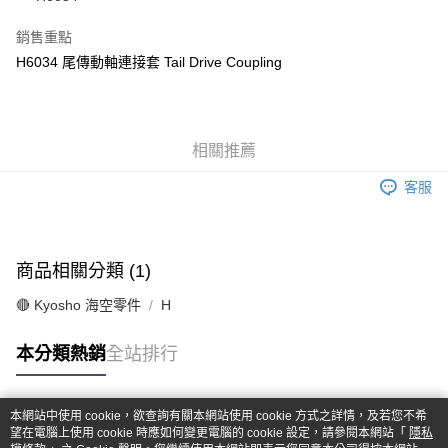
華南商業銀行
彰化商業銀行
合作金庫商業銀行
第一商業銀行
超商取貨付款
上海商業儲蓄銀行
台北富邦商業銀行
華南商業銀行
彰化商業銀行
銷售重點
國泰世華商業銀行
兆豐國際商業銀行
LINE Pay
上海商業儲蓄銀行
台北富邦商業銀行
H6034 尾傳動軸連接套 Tail Drive Coupling
臺灣中小企業銀行
台中商業銀行
國泰世華商業銀行
兆豐國際商業銀行
匯豐（台灣）商業銀行
華泰商業銀行
Apple Pay
臺灣中小企業銀行
台中商業銀行
聯邦商業銀行
遠東國際商業銀行
匯豐（台灣）商業銀行
華泰商業銀行
街口支付
元大商業銀行
永豐商業銀行
聯邦商業銀行
遠東國際商業銀行
玉山商業銀行
相關推薦
星展（台灣）商業銀行
元大商業銀行
永豐商業銀行
悠遊付
台新國際商業銀行
中國信託商業銀行
玉山商業銀行
星展（台灣）商業銀行
客服
台灣樂天信用卡公司
台新國際商業銀行
中國信託商業銀行
Google Pay
台灣樂天信用卡公司
全盈+PAY
商品相關分類 (1)
ATM付款
🔴 Kyosho 海空零件
H
運送方式
本分類熱銷
全站排行
全家-取貨付款
每筆NT$60，滿NT$1,000(含以上)免運費
本網站中使用 cookie，欲查詢有關本網站使用 cookie 方式之詳情，及若您不希
7-11-取貨付款
熱門標籤
望在電腦上使用 cookie 時應如何變更電腦的 cookie 設定，請參閱本網站「
隱私