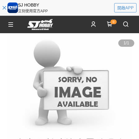
SJ HOBBY
開啟APP
立刻使用官方APP
0
1
/
1