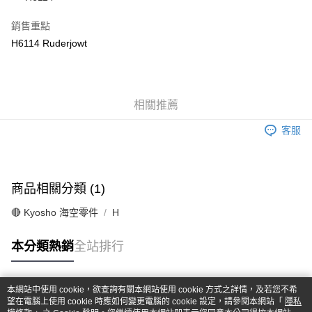
華南商業銀行
彰化商業銀行
合作金庫商業銀行
第一商業銀行
超商取貨付款
上海商業儲蓄銀行
台北富邦商業銀行
華南商業銀行
彰化商業銀行
銷售重點
國泰世華商業銀行
兆豐國際商業銀行
LINE Pay
上海商業儲蓄銀行
台北富邦商業銀行
H6114 Ruderjowt
臺灣中小企業銀行
台中商業銀行
國泰世華商業銀行
兆豐國際商業銀行
匯豐（台灣）商業銀行
華泰商業銀行
Apple Pay
臺灣中小企業銀行
台中商業銀行
聯邦商業銀行
遠東國際商業銀行
匯豐（台灣）商業銀行
華泰商業銀行
街口支付
元大商業銀行
永豐商業銀行
聯邦商業銀行
遠東國際商業銀行
玉山商業銀行
相關推薦
星展（台灣）商業銀行
元大商業銀行
永豐商業銀行
悠遊付
台新國際商業銀行
中國信託商業銀行
玉山商業銀行
星展（台灣）商業銀行
客服
台灣樂天信用卡公司
台新國際商業銀行
中國信託商業銀行
Google Pay
台灣樂天信用卡公司
全盈+PAY
商品相關分類 (1)
ATM付款
🔴 Kyosho 海空零件
H
運送方式
本分類熱銷
全站排行
全家-取貨付款
每筆NT$60，滿NT$1,000(含以上)免運費
本網站中使用 cookie，欲查詢有關本網站使用 cookie 方式之詳情，及若您不希
7-11-取貨付款
熱門標籤
望在電腦上使用 cookie 時應如何變更電腦的 cookie 設定，請參閱本網站「
隱私