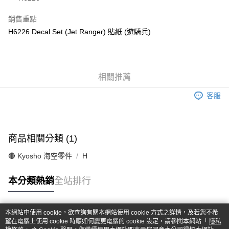
華南商業銀行
彰化商業銀行
合作金庫商業銀行
第一商業銀行
超商取貨付款
上海商業儲蓄銀行
台北富邦商業銀行
華南商業銀行
彰化商業銀行
銷售重點
國泰世華商業銀行
兆豐國際商業銀行
LINE Pay
上海商業儲蓄銀行
台北富邦商業銀行
H6226 Decal Set (Jet Ranger) 貼紙 (遊騎兵)
臺灣中小企業銀行
台中商業銀行
國泰世華商業銀行
兆豐國際商業銀行
匯豐（台灣）商業銀行
華泰商業銀行
Apple Pay
臺灣中小企業銀行
台中商業銀行
聯邦商業銀行
遠東國際商業銀行
匯豐（台灣）商業銀行
華泰商業銀行
街口支付
元大商業銀行
永豐商業銀行
聯邦商業銀行
遠東國際商業銀行
玉山商業銀行
相關推薦
星展（台灣）商業銀行
元大商業銀行
永豐商業銀行
悠遊付
台新國際商業銀行
中國信託商業銀行
玉山商業銀行
星展（台灣）商業銀行
客服
台灣樂天信用卡公司
台新國際商業銀行
中國信託商業銀行
Google Pay
台灣樂天信用卡公司
全盈+PAY
商品相關分類 (1)
ATM付款
🔴 Kyosho 海空零件
H
運送方式
本分類熱銷
全站排行
全家-取貨付款
每筆NT$60，滿NT$1,000(含以上)免運費
本網站中使用 cookie，欲查詢有關本網站使用 cookie 方式之詳情，及若您不希
7-11-取貨付款
熱門標籤
望在電腦上使用 cookie 時應如何變更電腦的 cookie 設定，請參閱本網站「
隱私