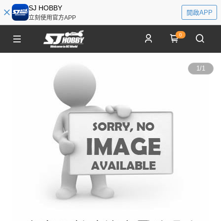
SJ HOBBY
開啟APP
立刻使用官方APP
0
1
/
1