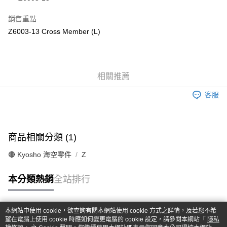
華南商業銀行
彰化商業銀行
合作金庫商業銀行
第一商業銀行
超商取貨付款
上海商業儲蓄銀行
台北富邦商業銀行
華南商業銀行
彰化商業銀行
銷售重點
國泰世華商業銀行
兆豐國際商業銀行
LINE Pay
上海商業儲蓄銀行
台北富邦商業銀行
Z6003-13 Cross Member (L)
臺灣中小企業銀行
台中商業銀行
國泰世華商業銀行
兆豐國際商業銀行
匯豐（台灣）商業銀行
華泰商業銀行
Apple Pay
臺灣中小企業銀行
台中商業銀行
聯邦商業銀行
遠東國際商業銀行
匯豐（台灣）商業銀行
華泰商業銀行
街口支付
元大商業銀行
永豐商業銀行
聯邦商業銀行
遠東國際商業銀行
玉山商業銀行
相關推薦
星展（台灣）商業銀行
元大商業銀行
永豐商業銀行
悠遊付
台新國際商業銀行
中國信託商業銀行
玉山商業銀行
星展（台灣）商業銀行
客服
台灣樂天信用卡公司
台新國際商業銀行
中國信託商業銀行
Google Pay
台灣樂天信用卡公司
全盈+PAY
商品相關分類 (1)
ATM付款
🔴 Kyosho 海空零件
Z
運送方式
本分類熱銷
全站排行
全家-取貨付款
每筆NT$60，滿NT$1,000(含以上)免運費
本網站中使用 cookie，欲查詢有關本網站使用 cookie 方式之詳情，及若您不希
7-11-取貨付款
熱門標籤
望在電腦上使用 cookie 時應如何變更電腦的 cookie 設定，請參閱本網站「
隱私