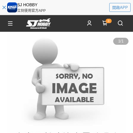
SJ HOBBY
開啟APP
立刻使用官方APP
0
1
/
1