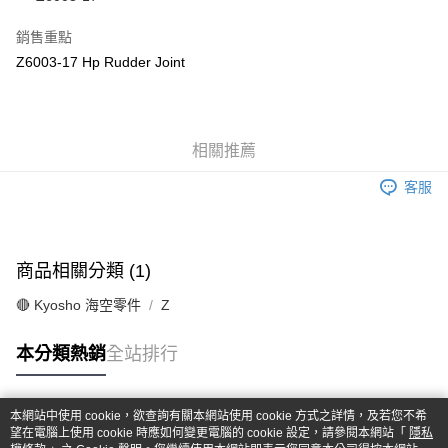
華南商業銀行
彰化商業銀行
合作金庫商業銀行
第一商業銀行
超商取貨付款
上海商業儲蓄銀行
台北富邦商業銀行
華南商業銀行
彰化商業銀行
銷售重點
國泰世華商業銀行
兆豐國際商業銀行
LINE Pay
上海商業儲蓄銀行
台北富邦商業銀行
Z6003-17 Hp Rudder Joint
臺灣中小企業銀行
台中商業銀行
國泰世華商業銀行
兆豐國際商業銀行
匯豐（台灣）商業銀行
華泰商業銀行
Apple Pay
臺灣中小企業銀行
台中商業銀行
聯邦商業銀行
遠東國際商業銀行
匯豐（台灣）商業銀行
華泰商業銀行
街口支付
元大商業銀行
永豐商業銀行
聯邦商業銀行
遠東國際商業銀行
玉山商業銀行
相關推薦
星展（台灣）商業銀行
元大商業銀行
永豐商業銀行
悠遊付
台新國際商業銀行
中國信託商業銀行
玉山商業銀行
星展（台灣）商業銀行
客服
台灣樂天信用卡公司
台新國際商業銀行
中國信託商業銀行
Google Pay
台灣樂天信用卡公司
全盈+PAY
商品相關分類 (1)
ATM付款
🔴 Kyosho 海空零件
Z
運送方式
本分類熱銷
全站排行
全家-取貨付款
每筆NT$60，滿NT$1,000(含以上)免運費
本網站中使用 cookie，欲查詢有關本網站使用 cookie 方式之詳情，及若您不希
7-11-取貨付款
熱門標籤
望在電腦上使用 cookie 時應如何變更電腦的 cookie 設定，請參閱本網站「
隱私