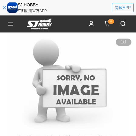
SJ HOBBY
開啟APP
立刻使用官方APP
0
1
/
1