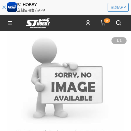
SJ HOBBY
開啟APP
立刻使用官方APP
0
1
/
1