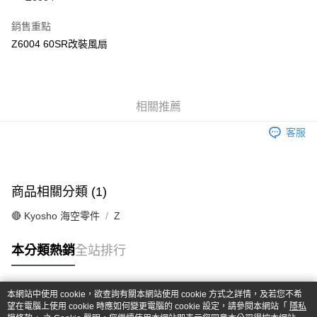
華南商業銀行
彰化商業銀行
合作金庫商業銀行
第一商業銀行
超商取貨付款
上海商業儲蓄銀行
台北富邦商業銀行
華南商業銀行
彰化商業銀行
銷售重點
國泰世華商業銀行
兆豐國際商業銀行
LINE Pay
上海商業儲蓄銀行
台北富邦商業銀行
Z6004 60SR改裝風扇
臺灣中小企業銀行
台中商業銀行
國泰世華商業銀行
兆豐國際商業銀行
匯豐（台灣）商業銀行
華泰商業銀行
Apple Pay
臺灣中小企業銀行
台中商業銀行
聯邦商業銀行
遠東國際商業銀行
匯豐（台灣）商業銀行
華泰商業銀行
街口支付
元大商業銀行
永豐商業銀行
聯邦商業銀行
遠東國際商業銀行
玉山商業銀行
相關推薦
星展（台灣）商業銀行
元大商業銀行
永豐商業銀行
悠遊付
台新國際商業銀行
中國信託商業銀行
玉山商業銀行
星展（台灣）商業銀行
客服
台灣樂天信用卡公司
台新國際商業銀行
中國信託商業銀行
Google Pay
台灣樂天信用卡公司
全盈+PAY
商品相關分類 (1)
ATM付款
🔴 Kyosho 海空零件
Z
運送方式
本分類熱銷
全站排行
全家-取貨付款
每筆NT$60，滿NT$1,000(含以上)免運費
本網站中使用 cookie，欲查詢有關本網站使用 cookie 方式之詳情，及若您不希
7-11-取貨付款
熱門標籤
望在電腦上使用 cookie 時應如何變更電腦的 cookie 設定，請參閱本網站「
隱私