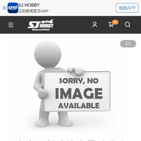
SJ HOBBY
開啟APP
立刻使用官方APP
0
1
/
1