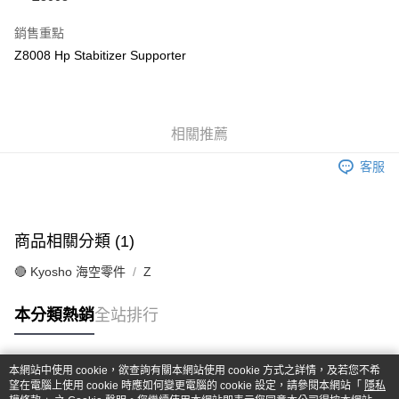
華南商業銀行
彰化商業銀行
合作金庫商業銀行
第一商業銀行
超商取貨付款
上海商業儲蓄銀行
台北富邦商業銀行
華南商業銀行
彰化商業銀行
銷售重點
國泰世華商業銀行
兆豐國際商業銀行
LINE Pay
上海商業儲蓄銀行
台北富邦商業銀行
Z8008 Hp Stabitizer Supporter
臺灣中小企業銀行
台中商業銀行
國泰世華商業銀行
兆豐國際商業銀行
匯豐（台灣）商業銀行
華泰商業銀行
Apple Pay
臺灣中小企業銀行
台中商業銀行
聯邦商業銀行
遠東國際商業銀行
匯豐（台灣）商業銀行
華泰商業銀行
街口支付
元大商業銀行
永豐商業銀行
聯邦商業銀行
遠東國際商業銀行
玉山商業銀行
相關推薦
星展（台灣）商業銀行
元大商業銀行
永豐商業銀行
悠遊付
台新國際商業銀行
中國信託商業銀行
玉山商業銀行
星展（台灣）商業銀行
客服
台灣樂天信用卡公司
台新國際商業銀行
中國信託商業銀行
Google Pay
台灣樂天信用卡公司
全盈+PAY
商品相關分類 (1)
ATM付款
🔴 Kyosho 海空零件
Z
運送方式
本分類熱銷
全站排行
全家-取貨付款
每筆NT$60，滿NT$1,000(含以上)免運費
本網站中使用 cookie，欲查詢有關本網站使用 cookie 方式之詳情，及若您不希
7-11-取貨付款
熱門標籤
望在電腦上使用 cookie 時應如何變更電腦的 cookie 設定，請參閱本網站「
隱私