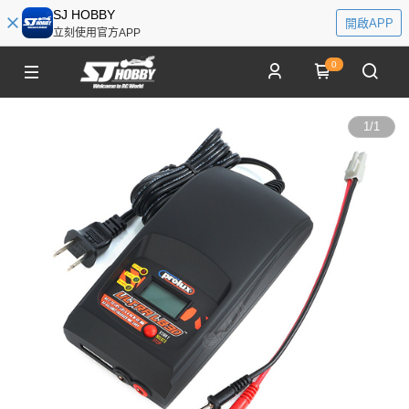
SJ HOBBY
開啟APP
立刻使用官方APP
0
1
/
1