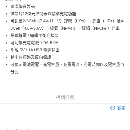
6 期 0 利率 每期
NT$230
21家銀行
合作金庫商業銀行
第一商業銀行
國產優質製品
華南商業銀行
彰化商業銀行
合作金庫商業銀行
第一商業銀行
超商取貨付款
微晶片12位元控制器以精準充電功能
上海商業儲蓄銀行
台北富邦商業銀行
華南商業銀行
彰化商業銀行
國泰世華商業銀行
兆豐國際商業銀行
可對應2-3Cell（7.4V-11.1V）鋰電（LiPo）、鋰鐵（LiFe）及4-
LINE Pay
上海商業儲蓄銀行
台北富邦商業銀行
臺灣中小企業銀行
台中商業銀行
8Cell（4.8V-9.6V）、鎳氫（Ni-MH）、鎳鎘（Ni-Ckel）充電
國泰世華商業銀行
兆豐國際商業銀行
匯豐（台灣）商業銀行
華泰商業銀行
Apple Pay
臺灣中小企業銀行
台中商業銀行
搭載鋰電 / 鋰鐵平衡充接頭
聯邦商業銀行
遠東國際商業銀行
匯豐（台灣）商業銀行
華泰商業銀行
可切換充電電流 1.0A-5.0A
街口支付
元大商業銀行
永豐商業銀行
聯邦商業銀行
遠東國際商業銀行
附載 5V / 1A USB 電源輸出
玉山商業銀行
星展（台灣）商業銀行
元大商業銀行
永豐商業銀行
悠遊付
輸出有短路及反向保護
台新國際商業銀行
中國信託商業銀行
玉山商業銀行
星展（台灣）商業銀行
台灣樂天信用卡公司
可顯示電池電壓、充電容量、充電電流、充電時間以及電容量百
台新國際商業銀行
中國信託商業銀行
Google Pay
分比
台灣樂天信用卡公司
全盈+PAY
ATM付款
相關推薦
運送方式
客服
全家-取貨付款
每筆NT$60，滿NT$1,000(含以上)免運費
7-11-取貨付款