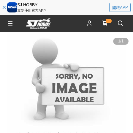
SJ HOBBY
開啟APP
立刻使用官方APP
0
1
/
1