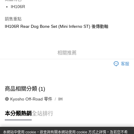
6 期 0 利率 每期
NT$47
21家銀行
合作金庫商業銀行
第一商業銀行
IH106R
華南商業銀行
彰化商業銀行
合作金庫商業銀行
第一商業銀行
超商取貨付款
上海商業儲蓄銀行
台北富邦商業銀行
華南商業銀行
彰化商業銀行
銷售重點
國泰世華商業銀行
兆豐國際商業銀行
LINE Pay
上海商業儲蓄銀行
台北富邦商業銀行
IH106R Rear Dog Bone Set (Mini Inferno ST) 後傳動軸
臺灣中小企業銀行
台中商業銀行
國泰世華商業銀行
兆豐國際商業銀行
匯豐（台灣）商業銀行
華泰商業銀行
Apple Pay
臺灣中小企業銀行
台中商業銀行
聯邦商業銀行
遠東國際商業銀行
匯豐（台灣）商業銀行
華泰商業銀行
街口支付
元大商業銀行
永豐商業銀行
聯邦商業銀行
遠東國際商業銀行
玉山商業銀行
相關推薦
星展（台灣）商業銀行
元大商業銀行
永豐商業銀行
悠遊付
台新國際商業銀行
中國信託商業銀行
玉山商業銀行
星展（台灣）商業銀行
客服
台灣樂天信用卡公司
台新國際商業銀行
中國信託商業銀行
Google Pay
台灣樂天信用卡公司
全盈+PAY
商品相關分類 (1)
ATM付款
🔴 Kyosho Off-Road 零件
IH
運送方式
本分類熱銷
全站排行
全家-取貨付款
每筆NT$60，滿NT$1,000(含以上)免運費
本網站中使用 cookie，欲查詢有關本網站使用 cookie 方式之詳情，及若您不希
7-11-取貨付款