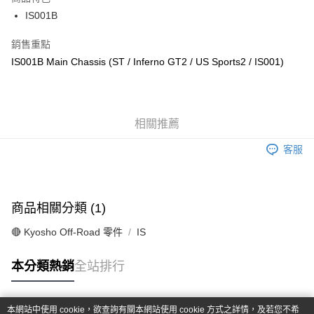
6 期 0 利率 每期
NT$270
21家銀行
合作金庫商業銀行
第一商業銀行
IS001B
華南商業銀行
彰化商業銀行
合作金庫商業銀行
第一商業銀行
超商取貨付款
上海商業儲蓄銀行
台北富邦商業銀行
華南商業銀行
彰化商業銀行
銷售重點
國泰世華商業銀行
兆豐國際商業銀行
LINE Pay
上海商業儲蓄銀行
台北富邦商業銀行
IS001B Main Chassis (ST / Inferno GT2 / US Sports2 / IS001)
臺灣中小企業銀行
台中商業銀行
國泰世華商業銀行
兆豐國際商業銀行
匯豐（台灣）商業銀行
華泰商業銀行
Apple Pay
臺灣中小企業銀行
台中商業銀行
聯邦商業銀行
遠東國際商業銀行
匯豐（台灣）商業銀行
華泰商業銀行
街口支付
元大商業銀行
永豐商業銀行
聯邦商業銀行
遠東國際商業銀行
玉山商業銀行
相關推薦
星展（台灣）商業銀行
元大商業銀行
永豐商業銀行
悠遊付
台新國際商業銀行
中國信託商業銀行
玉山商業銀行
星展（台灣）商業銀行
客服
台灣樂天信用卡公司
台新國際商業銀行
中國信託商業銀行
Google Pay
台灣樂天信用卡公司
全盈+PAY
商品相關分類 (1)
ATM付款
🔴 Kyosho Off-Road 零件
IS
運送方式
本分類熱銷
全站排行
全家-取貨付款
每筆NT$60，滿NT$1,000(含以上)免運費
本網站中使用 cookie，欲查詢有關本網站使用 cookie 方式之詳情，及若您不希
7-11-取貨付款