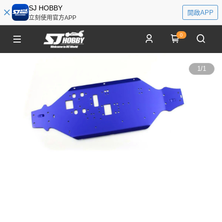
SJ HOBBY
開啟APP
立刻使用官方APP
0
1
/
1