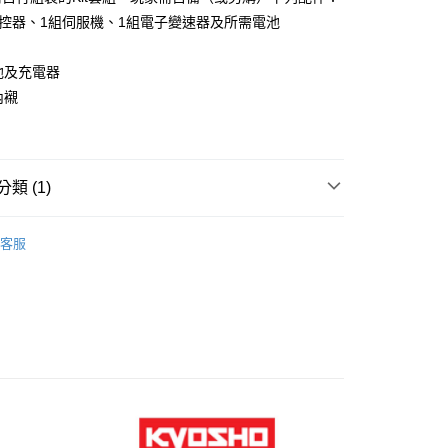
際商業銀行
中國信託商業銀行
業銀行
星展（台灣）商業銀行
道遙控器、1組伺服機、1組電子變速器及所需電池
天信用卡公司
際商業銀行
中國信託商業銀行
天信用卡公司
電池及充電器
內襯
類 (1)
0，滿NT$1,000(含以上)免運費
產專區
客服
0，滿NT$1,000(含以上)免運費