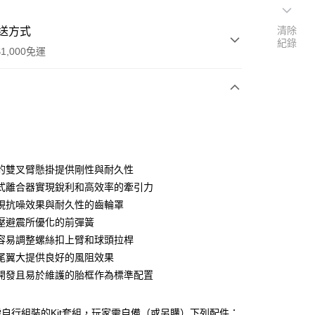
清除
送方式
紀錄
1,000免運
次付款
期付款
0 利率 每期
NT$4,166
21家銀行
的雙叉臂懸掛提供剛性與耐久性
0 利率 每期
NT$2,083
21家銀行
庫商業銀行
第一商業銀行
式離合器實現銳利和高效率的牽引力
業銀行
彰化商業銀行
現抗噪效果與耐久性的齒輪罩
庫商業銀行
第一商業銀行
業儲蓄銀行
台北富邦商業銀行
業銀行
彰化商業銀行
壓避震所優化的前彈簧
華商業銀行
兆豐國際商業銀行
業儲蓄銀行
台北富邦商業銀行
容易調整螺絲扣上臂和球頭拉桿
小企業銀行
台中商業銀行
華商業銀行
兆豐國際商業銀行
尾翼大提供良好的風阻效果
台灣）商業銀行
華泰商業銀行
小企業銀行
台中商業銀行
業銀行
遠東國際商業銀行
開發且易於維護的胎框作為標準配置
台灣）商業銀行
華泰商業銀行
業銀行
永豐商業銀行
業銀行
遠東國際商業銀行
業銀行
星展（台灣）商業銀行
業銀行
永豐商業銀行
y
自行組裝的Kit套組，玩家需自備（或另購）下列配件：