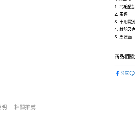
台新國
玉山商
1. 2頻
台灣樂
台新國
全盈+PAY
2. 馬達
台灣樂
ATM付款
3. 車用
4. 輪胎及
5. 馬達齒
運送方式
郵局
商品相關分
每筆NT$3
售罄 & 停
新竹物流
分享
每筆NT$8
說明
相關推薦