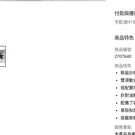
付款與運
宅配滿NT$
付款方式
商品特色
信用卡一
商品編號
2707640
信用卡分
商品特色
3 期 
新設計
6 期 
合作金
雙滑動
華南商
搭配實
合作金
LINE Pay
上海商
華南商
針對油
國泰世
Apple Pay
上海商
配備了
臺灣中
國泰世
車殼和
匯豐（
街口支付
臺灣中
聯邦商
搭載新
匯豐（
悠遊付
元大商
聯邦商
銷售重點
玉山商
元大商
Google Pa
本產品為需